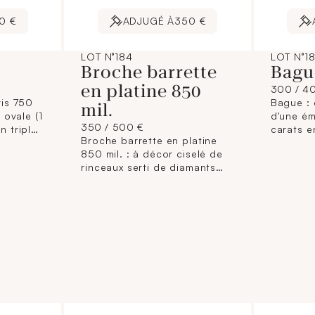
0 €
ADJUGÉ À
350 €
LOT N°184
LOT N°1
Broche barrette
Bagu
en platine 850
300 / 4
ris 750
Bague : 
mil.
r ovale (1
d'une ém
350 / 500 €
n triple
carats e
Broche barrette en platine
ts (8/8)
entoura
850 mil. : à décor ciselé de
.
brillanté
rinceaux serti de diamants
iron)
chacun). Travail françai
taille ancienne (0,02 carat
(Dim. ch
environ chacun) et pierres
rut
(TDD : 54
rouges calibrées. Chainette
manque d
et épingle de sécurité en or
table, l
gris 750 mil. (Longueur : 8
cm; largeur : 3 mm).
(Déformation épingle,
sécurité accidentée,
égrisures). 10,7 g. brut