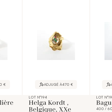
0 €
ADJUGÉ À
470 €
LOT N°194
LOT N°1
lière
Helga Kordt ,
Bagu
Belgique, XXe
400 / 6