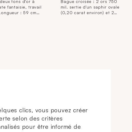
 deux tons d'or à
Bague croisée : 2 ors 750
ate fantaisie, travail
mil. sertie d'un saphir ovale
 (Longueur : 59 cm
(0,20 carat environ) et 2
largeur maillon : 0,9
diamants (8/8).(TDD : 52).
4 g.
(Déformation, légères
égrisures).2,1 g. brut
lques clics, vous pouvez créer
erte selon des critères
nalisés pour être informé de