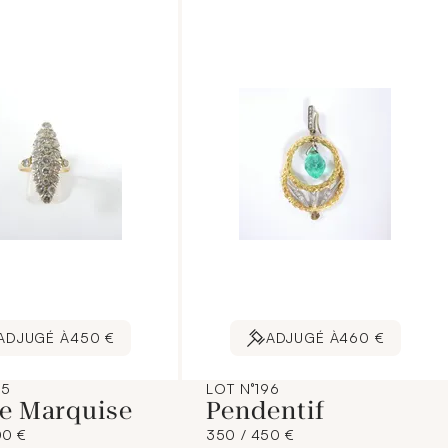
ADJUGÉ À
450 €
ADJUGÉ À
460 €
95
LOT N°196
e Marquise
Pendentif
00 €
350 / 450 €