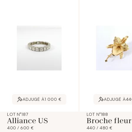
du bracelet, usures au
cadran). 19,4 g. brut.
ADJUGÉ À
1 000 €
ADJUGÉ À
44
LOT N°187
LOT N°188
Alliance US
Broche fleur
400 / 600 €
440 / 480 €