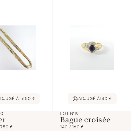
DJUGÉ À
1 650 €
ADJUGÉ À
140 €
90
LOT N°191
er
Bague croisée
1 750 €
140 / 160 €