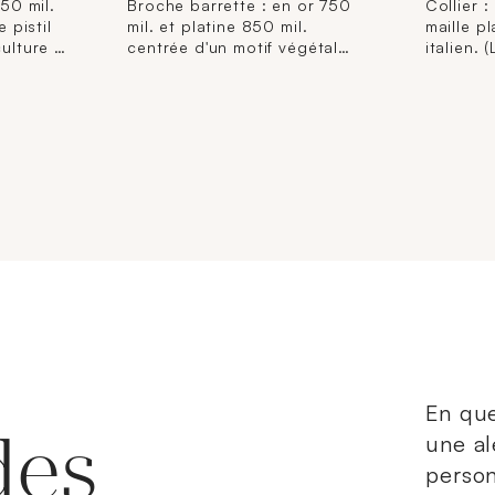
750 mil.
Broche barrette : en or 750
Collier :
 pistil
mil. et platine 850 mil.
maille pl
ulture (à
centrée d'un motif végétal
italien.
m x 3
serti de diamants TA et roses.
environ; 
. 6,2
(Dim. motif : 2,7 x 1,9 cm,
mm). 23,
g
longueur : 8,4 cm). (Chocs,
éclats). 7,5 g.
En que
des
une al
person