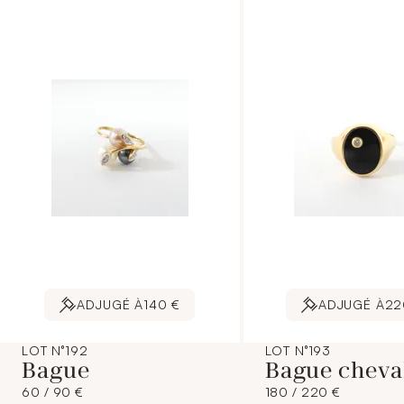
ADJUGÉ À
140 €
ADJUGÉ À
22
LOT N°192
LOT N°193
Bague
Bague cheva
60 / 90 €
180 / 220 €