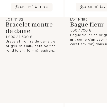
ADJUGÉ À
1 110 €
ADJUGÉ À
66
LOT N°182
LOT N°183
Bracelet montre
Bague fleur
de dame
500 / 700 €
Bague fleur : en or g
1 200 / 1 500 €
mil. sertie d'un saphi
Bracelet montre de dame : en
carat environ) dans u
or gris 750 mil., petit boîtier
entourage de diaman
rond (diam. 16 mm), cadran
et de saphirs ovales. (Diam
argenté signé K&C Swiss,
chaton : 18,6 mm env
index bâton, lunette sertie de
(TDD : 58 environ).
diamants brillantés (0,02
(Salissures). 8,4 g. b
carat environ chacun).
Mouvement mécanique.
Bracelet ligne orné de
diamants (0,02 carat environ
chacun) en serti clos, fermoir
à cliquet avec huit de
sécurité. (Longueur : 17,4 cm
environ). (Révisions à prévoir,
légère déformation au niveau