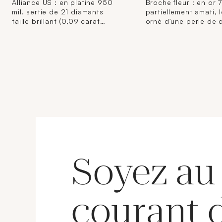
Alliance US : en platine 950
Broche fleur : en or 
mil. sertie de 21 diamants
partiellement amati, le
taille brillant (0,09 carat
orné d'une perle de c
environ chacun). (TDD : 55).
recoller). (Dim. 5,4 c
5,1 g. brut
cm). (Epingle déformée)
g. net (sans la perle) (6,5 
brut total).
Soyez au
courant 