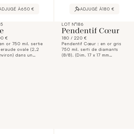
ADJUGÉ À
650 €
ADJUGÉ À
180 €
85
LOT N°186
e
Pendentif Cœur
00 €
180 / 220 €
en or 750 mil. sertie
Pendentif Cœur : en or gris
eraude ovale (2,2
750 mil. serti de diamants
nviron) dans un
(8/8). (Dim. 17 x 17 mm
ge de diamants
environ). Poids : 2,3 g. brut
s (0,10 carat environ
s.
aton : 1,8 x 1,4 mm)
) (Egrisures, petit
e matière sur la
égère déformation de
la monture). 4,4 g. brut