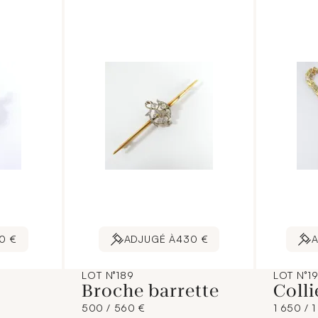
0 €
ADJUGÉ À
430 €
A
LOT N°189
LOT N°1
Broche barrette
Colli
500 / 560 €
1 650 / 