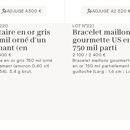
ADJUGÉ À
300 €
ADJUGÉ À
2 520 
°220
LOT N°221
taire en or gris
Bracelet maillo
mil orné d'un
gourmette US en
mant (en
750 mil parti
400 €
2 100 / 2 400 €
re en or gris 750 mil orné
Bracelet maillons gourmet
iamant (environ 0,40 ct)
en or 750 mil partiellement
54). 3,4 g brut.
guilloché (Larg : 1,6 cm ; L
19,5 cm) (Petits chocs). 28,