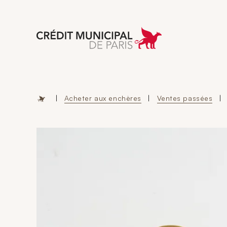
Aller à l'accueil 
|
Acheter aux enchères
|
Ventes passées
|