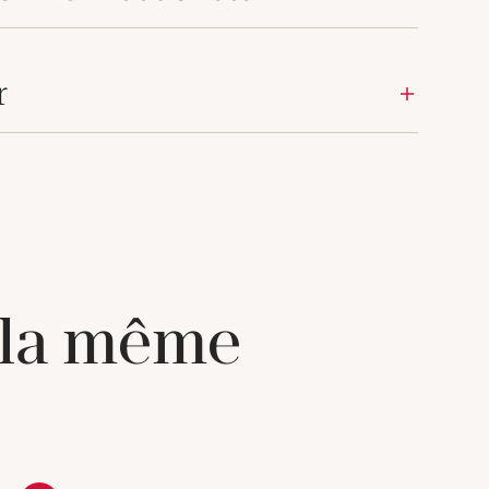
r
 la même