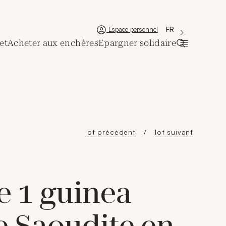
'Choisir une lan
Nouvelle fenêtre
La langue couran
FR
Espace personnel
et
Acheter aux enchères
Epargner solidaire
Ouvrir la ba
lot précédent
lot suivant
e 1 guinea