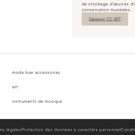
de stockage d’œuvres d’
conservation muséales.
Nouvelle fenêtre
Découvrir CC ART
mode luxe accessoires
art
instruments de musique
ns légales
Protection des données à caractère personnel
Condit