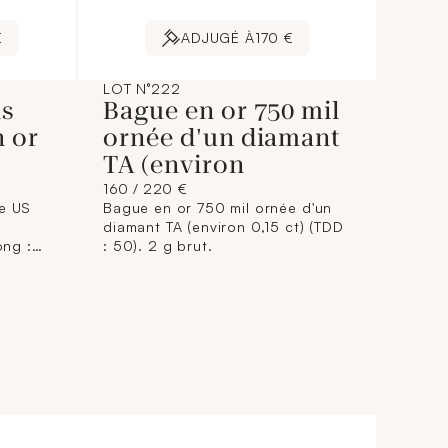
€
ADJUGÉ À
170 €
LOT N°222
ns
Bague en or 750 mil
 or
ornée d'un diamant
TA (environ
160 / 220 €
te US
Bague en or 750 mil ornée d'un
diamant TA (environ 0,15 ct) (TDD
ong :
: 50). 2 g brut.
1 g.