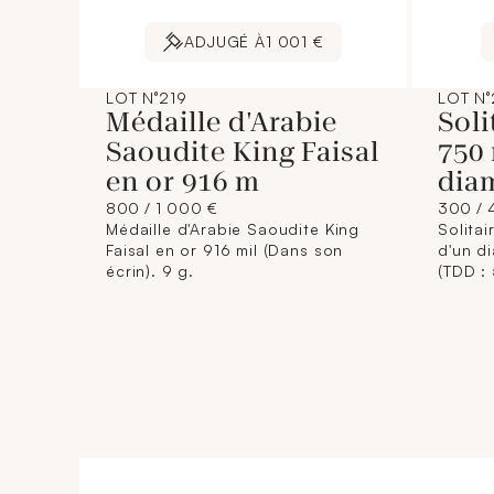
ADJUGÉ À
1 001 €
LOT N°219
LOT N
Médaille d'Arabie
Soli
Saoudite King Faisal
750 
en or 916 m
dia
800 / 1 000 €
300 / 
Médaille d'Arabie Saoudite King
Solitai
Faisal en or 916 mil (Dans son
d'un d
écrin). 9 g.
(TDD : 