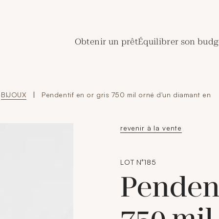
de Crédit Municipal de Paris
Obtenir un prêt
Équilibrer son budg
BIJOUX
|
Pendentif en or gris 750 mil orné d'un diamant en
revenir à la vente
LOT N°185
Pendent