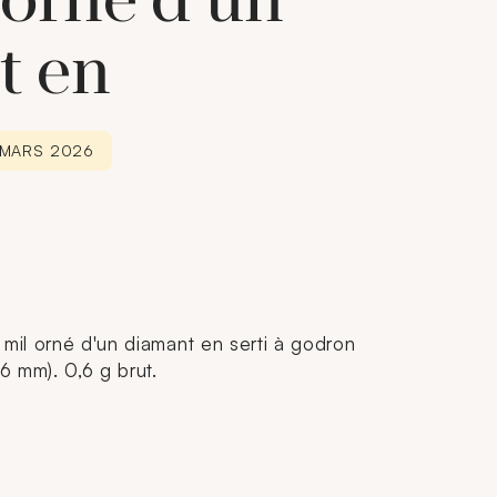
 orné d'un
t en
3 MARS 2026
 mil orné d'un diamant en serti à godron
 6 mm). 0,6 g brut.