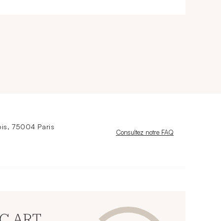
is, 75004 Paris
Nouvelle fenêtre
Consultez notre FAQ
CC ART