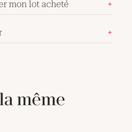
er mon lot acheté
r
 la même