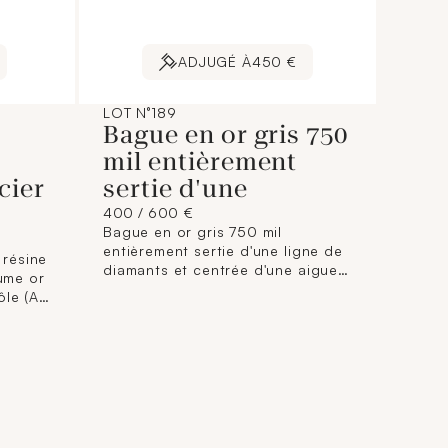
ADJUGÉ À
450 €
LOT N°189
Bague en or gris 750
mil entièrement
cier
sertie d'une
400 / 600 €
Bague en or gris 750 mil
entièrement sertie d'une ligne de
résine
diamants et centrée d'une aigue
lume or
marine taille taille fantaisie (Larg
le (Art
anneau : 3,5 mm ; TDD : 51). 6,4 g
rce)
brut.
t.