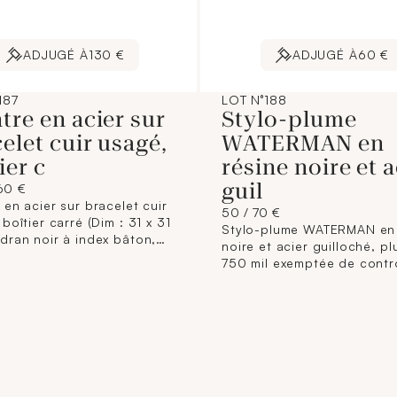
ADJUGÉ À
130 €
ADJUGÉ À
60 €
187
LOT N°188
re en acier sur
Stylo-plume
elet cuir usagé,
WATERMAN en
ier c
résine noire et a
guil
160 €
en acier sur bracelet cuir
50 / 70 €
boîtier carré (Dim : 31 x 31
Stylo-plume WATERMAN en 
dran noir à index bâton,
noire et acier guilloché, p
s arabe et guichet dateur à
750 mil exemptée de contrô
ISSOT "TXL" mouvement
L833-2 du code du Comme
 (boucle déployante
(dans son écrin, avec son
on acier signée) (dans son
système à pompe). 21 g bru
ccidenté, 3 livrets et une
e garantie).