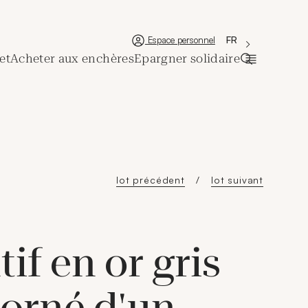
'Choisir une lan
Nouvelle fenêtre
La langue couran
FR
Espace personnel
et
Acheter aux enchères
Epargner solidaire
Ouvrir la ba
lot précédent
lot suivant
if en or gris