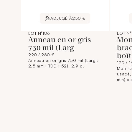
ADJUGÉ À
250 €
LOT N°186
LOT N°
Anneau en or gris
Mont
750 mil (Larg
brac
boît
220 / 260 €
Anneau en or gris 750 mil (Larg :
120 / 
2,5 mm ; TDD : 52). 2,9 g.
Montre 
usagé, 
mm) ca
chiffre
6 h, T
quartz
papill
écrin a
carte d