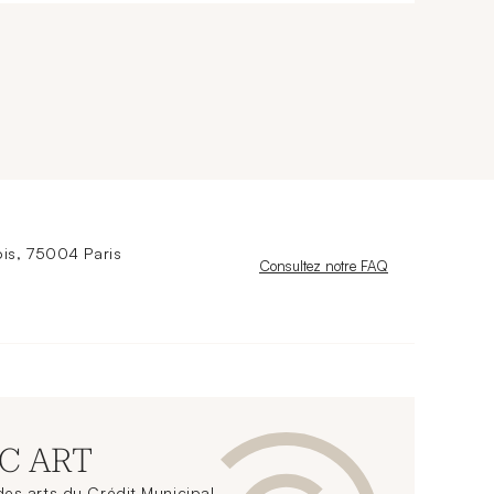
is, 75004 Paris
Nouvelle fenêtre
Consultez notre FAQ
CC ART
es arts du Crédit Municipal