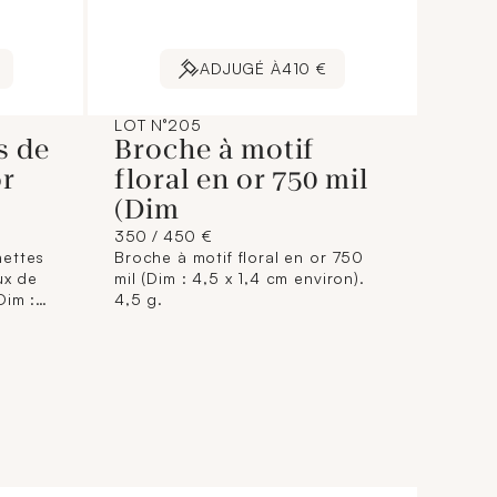
ADJUGÉ À
410 €
LOT N°205
s de
Broche à motif
or
floral en or 750 mil
(Dim
350 / 450 €
hettes
Broche à motif floral en or 750
ux de
mil (Dim : 4,5 x 1,4 cm environ).
Dim :
4,5 g.