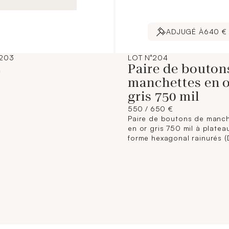
ADJUGÉ À
640 €
°203
LOT N°204
L
Paire de bouton
manchettes en 
gris 750 mil
550 / 650 €
Paire de boutons de manc
en or gris 750 mil à platea
forme hexagonal rainurés (
1,3 cm environ). 7,2 g.