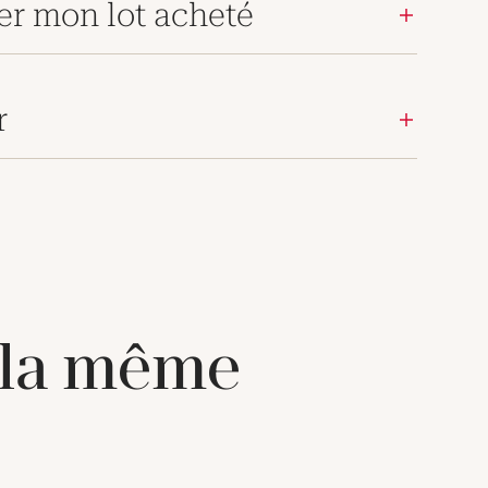
er mon lot acheté
r
 la même