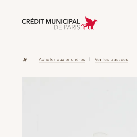
Aller à l'accueil 
|
Acheter aux enchères
|
Ventes passées
|