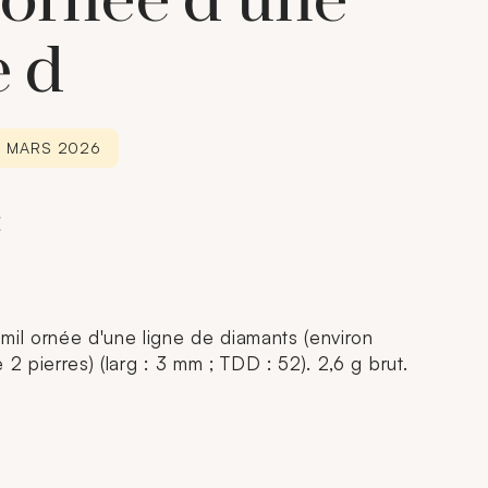
 ornée d'une
e d
13 MARS 2026
€
mil ornée d'une ligne de diamants (environ
 2 pierres) (larg : 3 mm ; TDD : 52). 2,6 g brut.