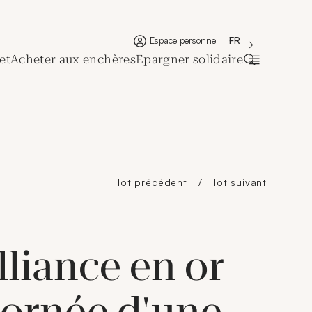
'Choisir une lan
Nouvelle fenêtre
La langue couran
FR
Espace personnel
et
Acheter aux enchères
Epargner solidaire
Ouvrir la ba
lot précédent
lot suivant
liance en or