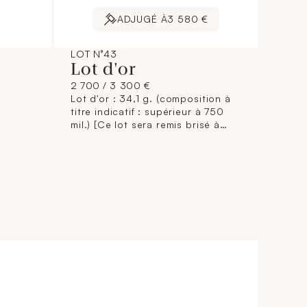
ADJUGÉ À
3 580 €
LOT N°43
Lot d'or
2 700 / 3 300 €
Lot d'or : 34,1 g. (composition à
titre indicatif : supérieur à 750
mil.) [Ce lot sera remis brisé à
l'acquéreur, conformément aux
dispositions règlementaires
applicables et sans garantie de
titre. La composition de titrage
étant donnée à titre indicatif, elle
n'engage pas la responsabilité du
Crédit Municipal de Paris et des
commissaires-priseurs. L'image
jointe sur internet est une
illustration non contractuelle.]