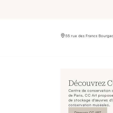
de Crédit Municipal de Paris
55 rue des Francs Bourgeo
Découvrez 
Centre de conservation d
de Paris, CC Art propose
de stockage d’œuvres d’
conservation muséales.
Nouvelle fenêtre
Découvrir CC ART