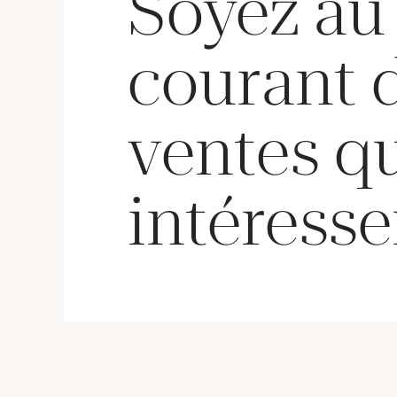
Soyez au
courant 
ventes q
intéresse