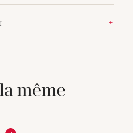
r
 la même