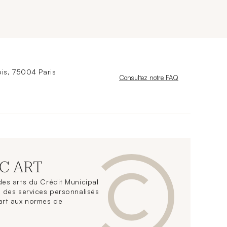
is, 75004 Paris
Nouvelle fenêtre
Consultez notre FAQ
CC ART
es arts du Crédit Municipal
 des services personnalisés
art aux normes de