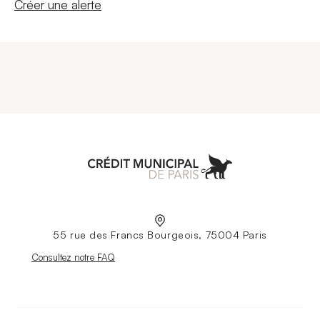
Nouvelle fenêtre
Créer une alerte
Aller à l'accueil
55 rue des Francs Bourgeois, 75004 Paris
Nouvelle fenêtre
Consultez notre FAQ