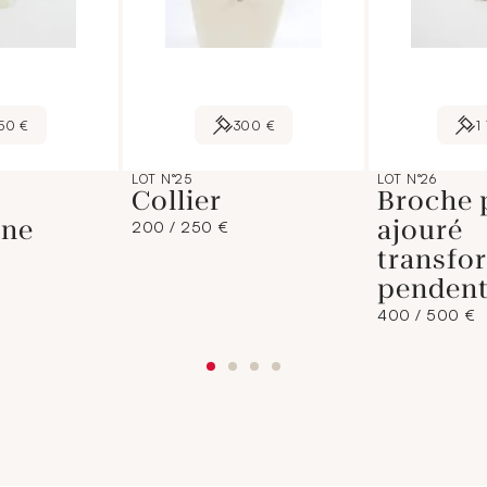
50 €
300 €
1
LOT N°25
LOT N°26
Collier
Broche 
ine
ajouré
200 / 250 €
transfo
pendent
400 / 500 €