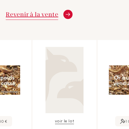
Revenir à la vente
voir le lot
40 €
1