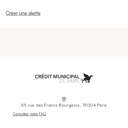
Nouvelle fenêtre
Créer une alerte
Aller à l'accueil
55 rue des Francs Bourgeois, 75004 Paris
Nouvelle fenêtre
Consultez notre FAQ