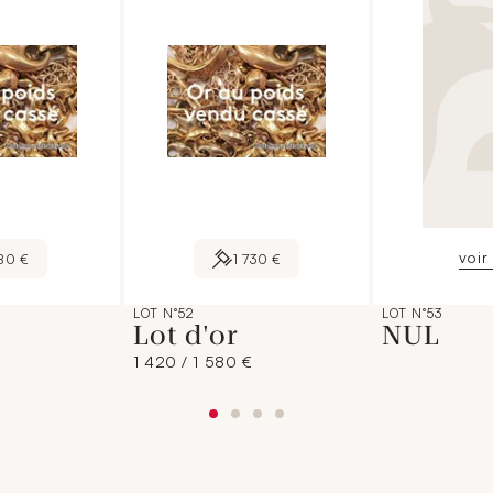
voir 
80 €
1 730 €
LOT N°52
LOT N°53
Lot d'or
NUL
1 420 / 1 580 €