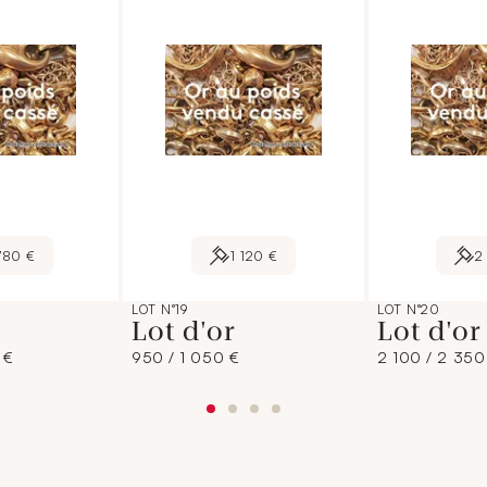
780 €
1 120 €
2
LOT N°19
LOT N°20
Lot d'or
Lot d'o
 €
950 / 1 050 €
2 100 / 2 350