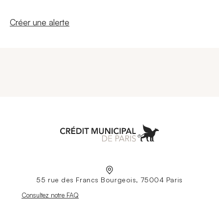
Nouvelle fenêtre
Créer une alerte
Aller à l'accueil
55 rue des Francs Bourgeois, 75004 Paris
Nouvelle fenêtre
Consultez notre FAQ