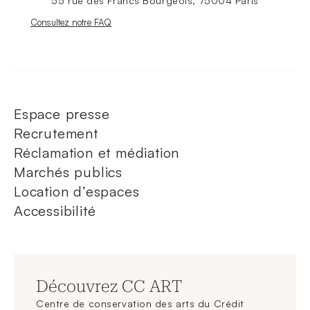
55 rue des Francs Bourgeois, 75004 Paris
Nouvelle fenêtre
Consultez notre FAQ
Espace presse
Recrutement
Réclamation et médiation
Marchés publics
Location d’espaces
Accessibilité
Découvrez CC ART
Centre de conservation des arts du Crédit