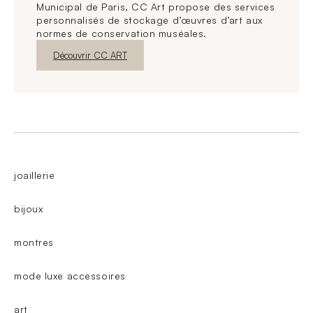
Municipal de Paris, CC Art propose des services
personnalisés de stockage d’œuvres d’art aux
normes de conservation muséales.
Nouvelle fenêtre
Découvrir CC ART
joaillerie
bijoux
montres
mode luxe accessoires
art