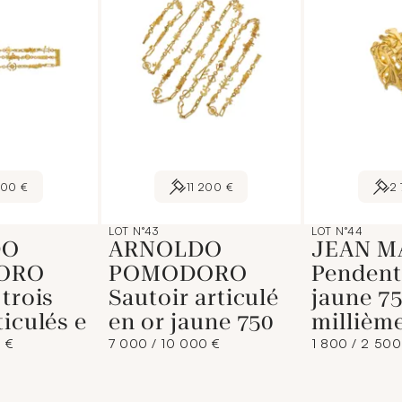
100 €
11 200 €
2
LOT N°43
LOT N°44
DO
ARNOLDO
JEAN M
ORO
POMODORO
Pendenti
 trois
Sautoir articulé
jaune 7
ticulés e
en or jaune 750
millième
 €
7 000 / 10 000 €
1 800 / 2 500