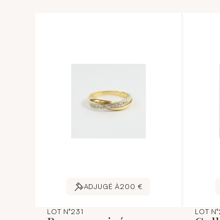
ADJUGÉ À
200 €
LOT N°231
LOT N