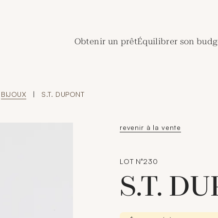
de Crédit Municipal de Paris
Obtenir un prêt
Équilibrer son budg
BIJOUX
|
S.T. DUPONT
revenir à la vente
LOT N°230
S.T. D