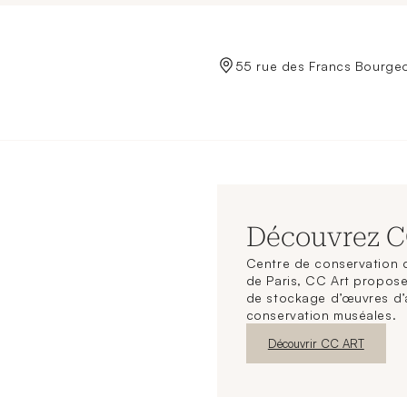
de Crédit Municipal de Paris
55 rue des Francs Bourgeo
Découvrez 
Centre de conservation d
de Paris, CC Art propose
de stockage d’œuvres d’
conservation muséales.
Nouvelle fenêtre
Découvrir CC ART