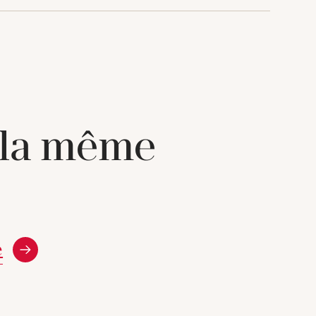
 la même
e