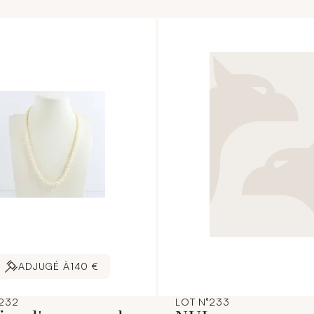
ADJUGÉ À
140 €
°232
LOT N°233