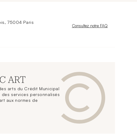
is, 75004 Paris
Nouvelle fenêtre
Consultez notre FAQ
CC ART
es arts du Crédit Municipal
 des services personnalisés
art aux normes de