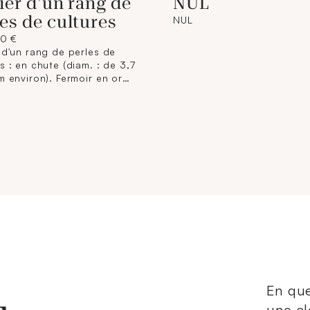
ier d'un rang de
NUL
es de cultures
NUL
00 €
 d'un rang de perles de
s : en chute (diam. : de 3,7
m environ). Fermoir en or
l. (Longueur : 45 cm
). Poids brut : 12.6g.
En que
une al