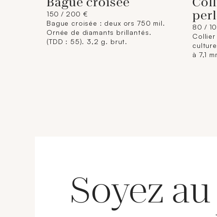
Bague croisée
Coll
perl
150 / 200 €
Bague croisée : deux ors 750 mil.
80 / 1
Ornée de diamants brillantés.
Collier
(TDD : 55). 3,2 g. brut.
culture
à 7,1 m
750 mi
environ
Soyez au