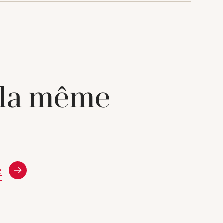
 la même
e