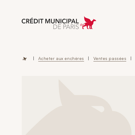
Aller à l'accueil 
|
Acheter aux enchères
|
Ventes passées
|