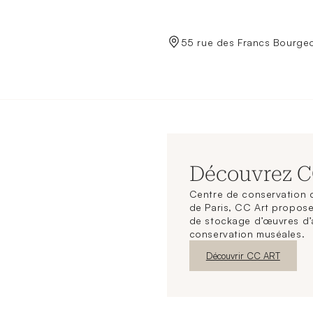
de Crédit Municipal de Paris
55 rue des Francs Bourgeo
Découvrez 
Centre de conservation d
de Paris, CC Art propose
de stockage d’œuvres d’
conservation muséales.
Nouvelle fenêtre
Découvrir CC ART