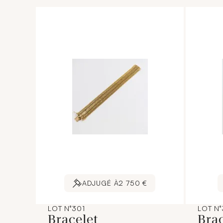
ADJUGÉ À
2 750 €
LOT N°301
LOT N
Bracelet
Bra