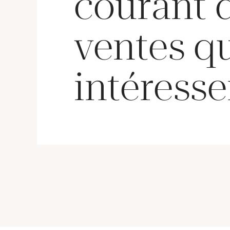
courant 
ventes q
intéresse