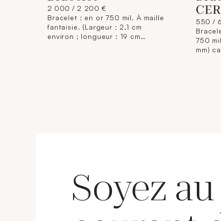
CER
2 000 / 2 200 €
Bracelet : en or 750 mil. À maille
550 / 
fantaisie. (Largeur : 2,1 cm
Bracel
environ ; longueur : 19 cm
750 mil
environ) fermoir cliquet à double
mm) ca
huit de sécurité. Travail français.
appliq
43,2 g. brut.
à remo
maille 
(Trace
18 cm e
Soyez au