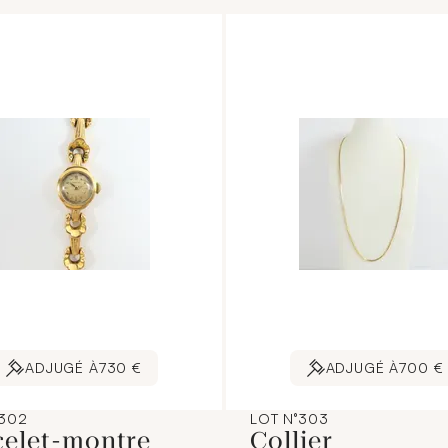
ADJUGÉ À
730 €
ADJUGÉ À
700 €
°302
LOT N°303
celet-montre
Collier