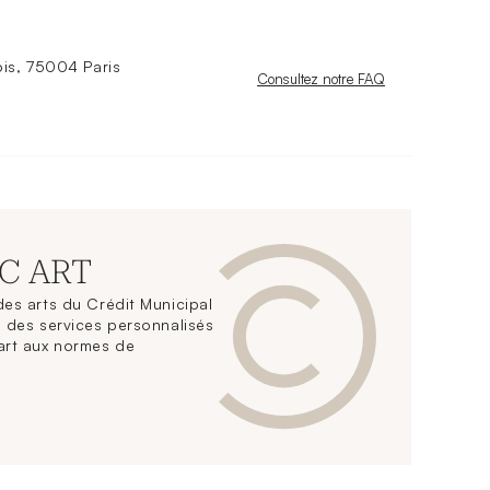
is, 75004 Paris
Nouvelle fenêtre
Consultez notre FAQ
CC ART
es arts du Crédit Municipal
 des services personnalisés
art aux normes de