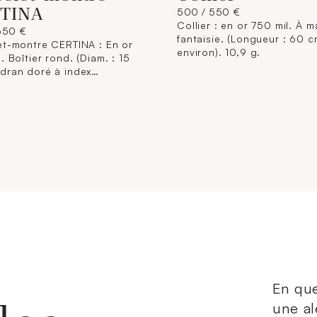
TINA
500 / 550 €
Collier : en or 750 mil. À ma
650 €
fantaisie. (Longueur : 60 
et-montre CERTINA : En or
environ). 10,9 g.
. Boîtier rond. (Diam. : 15
dran doré à index
ués. Mouvement mécanique
ntage manuel. Bracelet en
articulée, fermoir à échelle.
 de soudures) (Longueur :
nviron). 15,8 g. brut.
En que
une al