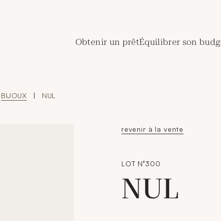
de Crédit Municipal de Paris
Obtenir un prêt
Équilibrer son budg
BIJOUX
|
NUL
revenir à la vente
LOT N°300
NUL