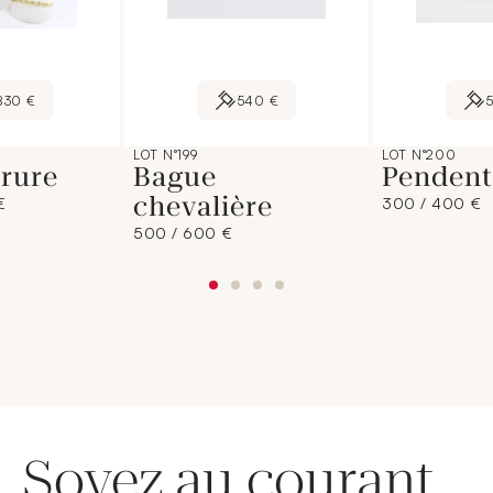
830 €
540 €
LOT N°199
LOT N°200
rure
Bague
Pendent
chevalière
€
300 / 400 €
500 / 600 €
Soyez au courant