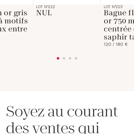
LOT N°222
LOT N°223
 or gris
NUL
Bague f
 à motifs
or 750 m
ux entre
centrée
saphir t
120 / 180 €
Soyez au courant
des ventes qui