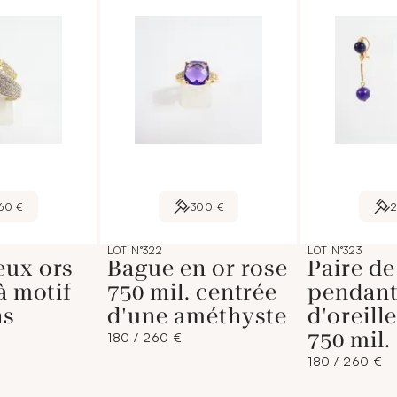
60 €
300 €
LOT N°322
LOT N°323
eux ors
Bague en or rose
Paire de
à motif
750 mil. centrée
pendan
ns
d'une améthyste
d'oreill
750 mil.
180 / 260 €
180 / 260 €