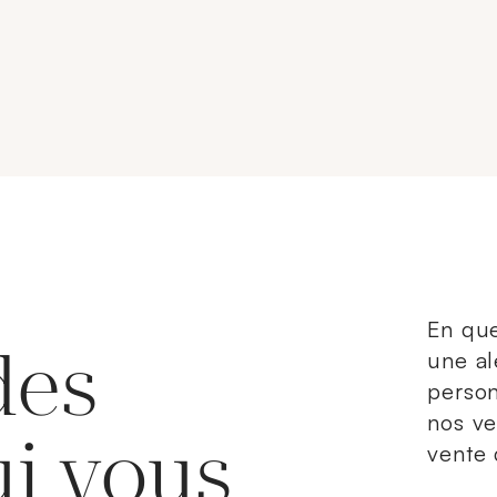
En que
des
une al
person
nos ve
ui vous
vente 