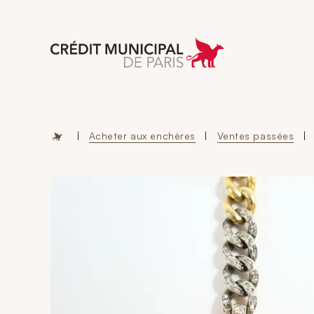
Aller à l'accueil 
|
Acheter aux enchères
|
Ventes passées
|