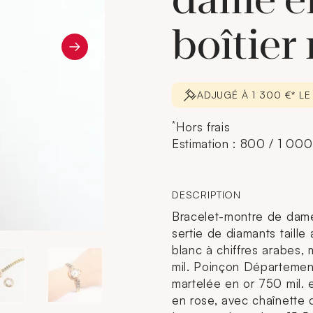
dame en
boîtier 
ADJUGÉ À 1 300 €* L
*
Hors frais
Estimation : 800 / 1 000
DESCRIPTION
Bracelet-montre de dame 
sertie de diamants taille
blanc à chiffres arabes
mil. Poinçon Département
martelée en or 750 mil. 
en rose, avec chaînette d