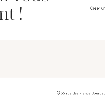
nt !
Nouvelle
Créer un
de Crédit Municipal de Paris
55 rue des Francs Bourgeo