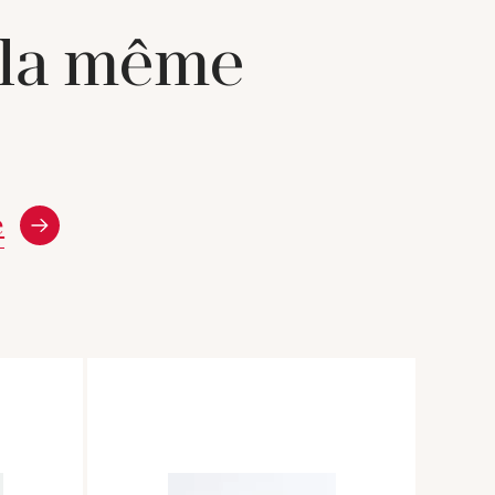
 la même
e