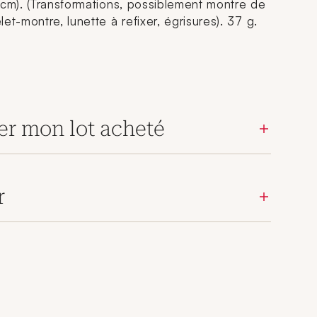
 cm). (Transformations, possiblement montre de
et-montre, lunette à refixer, égrisures). 37 g.
er mon lot acheté
r