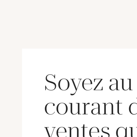
usures). 2,4 g. brut
Soyez au
courant 
ventes q