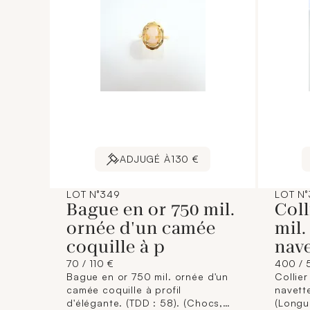
ADJUGÉ À
130 €
LOT N°349
LOT N
Bague en or 750 mil.
Coll
ornée d'un camée
mil.
coquille à p
nave
70 / 110 €
400 / 
Bague en or 750 mil. ornée d'un
Collier
camée coquille à profil
navette
d'élégante. (TDD : 58). (Chocs,
(Longue