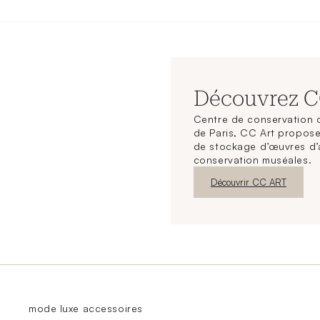
Découvrez 
Centre de conservation d
de Paris, CC Art propose
de stockage d’œuvres d’
conservation muséales.
Nouvelle fenêtre
Découvrir CC ART
mode luxe accessoires