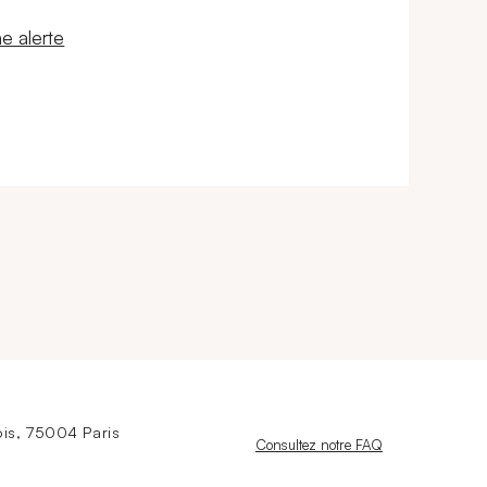
 fenêtre
e alerte
is, 75004 Paris
Nouvelle fenêtre
Consultez notre FAQ