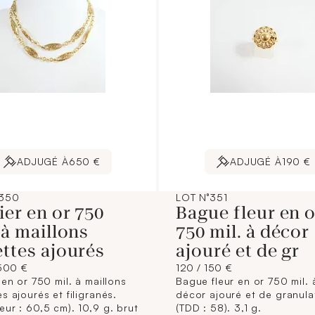
ADJUGÉ À
650 €
ADJUGÉ À
190 €
°350
LOT N°351
ier en or 750
Bague fleur en o
 à maillons
750 mil. à décor
ttes ajourés
ajouré et de gr
500 €
120 / 150 €
 en or 750 mil. à maillons
Bague fleur en or 750 mil. 
s ajourés et filigranés.
décor ajouré et de granula
ur : 60,5 cm). 10,9 g. brut
(TDD : 58). 3,1 g.