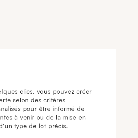
(Longueur : 18,5 cm ; Largeur :
1,2 cm). (Chocs). 20,6 g.
lques clics, vous pouvez créer
erte selon des critères
nalisés pour être informé de
ntes à venir ou de la mise en
d'un type de lot précis.