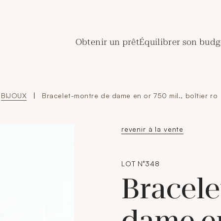
de Crédit Municipal de Paris
Obtenir un prêt
Équilibrer son budg
BIJOUX
|
Bracelet-montre de dame en or 750 mil., boîtier ro
revenir à la vente
LOT N°348
Bracele