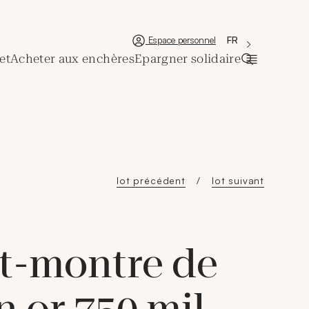
'Choisir une lan
Nouvelle fenêtre
La langue couran
FR
Espace personnel
et
Acheter aux enchères
Epargner solidaire
Ouvrir la ba
lot précédent
lot suivant
t-montre de