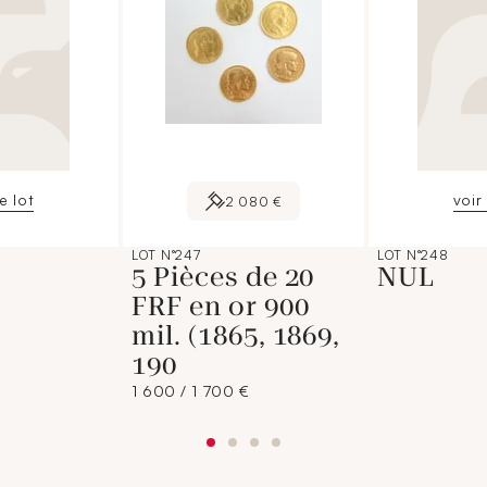
le lot
voir 
2 080 €
LOT N°247
LOT N°248
5 Pièces de 20
NUL
FRF en or 900
mil. (1865, 1869,
190
1 600 / 1 700 €