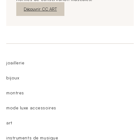
Nouvelle fenêtre
Découvrir CC ART
joaillerie
bijoux
montres
mode luxe accessoires
art
instruments de musique