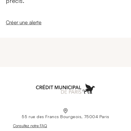
précis.
Nouvelle fenêtre
Créer une alerte
Aller à l'accueil
55 rue des Francs Bourgeois, 75004 Paris
Nouvelle fenêtre
Consultez notre FAQ