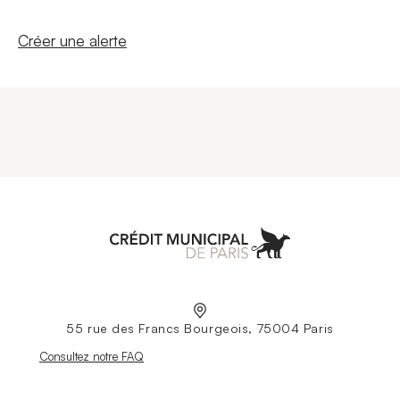
Nouvelle fenêtre
Créer une alerte
Aller à l'accueil
55 rue des Francs Bourgeois, 75004 Paris
Nouvelle fenêtre
Consultez notre FAQ