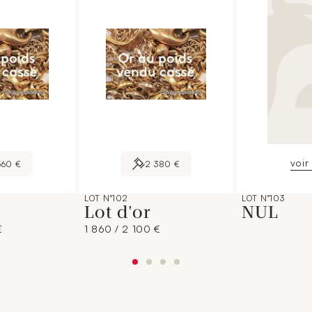
voir 
560 €
2 380 €
LOT N°102
LOT N°103
Lot d'or
NUL
€
1 860 / 2 100 €