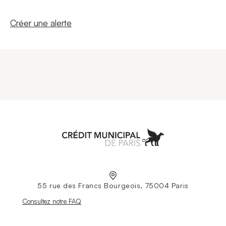
Nouvelle fenêtre
Créer une alerte
Aller à l'accueil
55 rue des Francs Bourgeois, 75004 Paris
Nouvelle fenêtre
Consultez notre FAQ