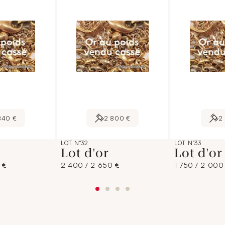
840 €
2 800 €
2
LOT N°32
LOT N°33
Lot d'or
Lot d'o
 €
2 400 / 2 650 €
1 750 / 2 000