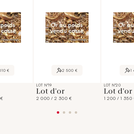
010 €
2 500 €
1
LOT N°19
LOT N°20
Lot d'or
Lot d'o
 €
2 000 / 2 300 €
1 200 / 1 350