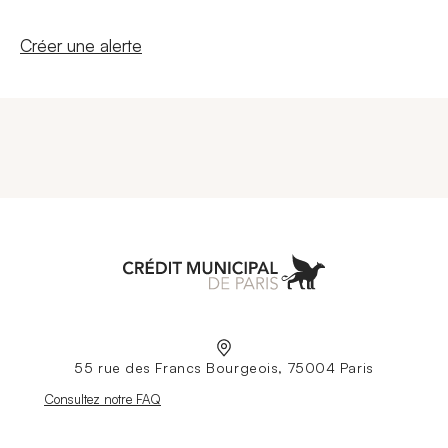
Nouvelle fenêtre
Créer une alerte
Aller à l'accueil
55 rue des Francs Bourgeois, 75004 Paris
Nouvelle fenêtre
Consultez notre FAQ