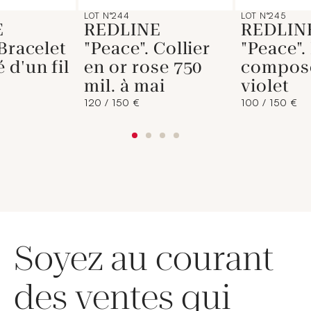
LOT N°244
LOT N°245
E
REDLINE
REDLIN
 Bracelet
"Peace". Collier
"Peace".
d'un fil
en or rose 750
composé
mil. à mai
violet
120 / 150 €
100 / 150 €
Soyez au courant
des ventes qui