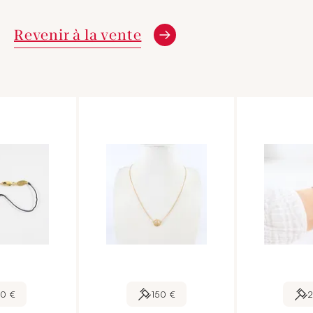
Revenir à la vente
70 €
150 €