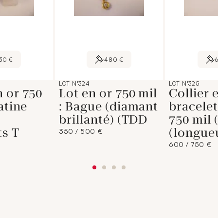
30 €
480 €
LOT N°324
LOT N°325
 or 750
Lot en or 750 mil
Collier 
atine
: Bague (diamant
bracelet
brillanté) (TDD
750 mil 
ts T
(longue
350 / 500 €
600 / 750 €