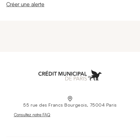
Nouvelle fenêtre
Créer une alerte
Aller à l'accueil
55 rue des Francs Bourgeois, 75004 Paris
Nouvelle fenêtre
Consultez notre FAQ