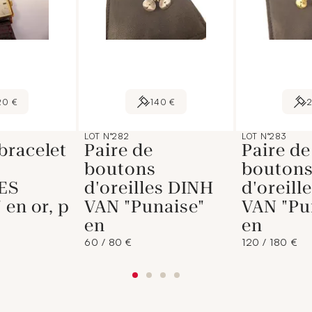
20 €
140 €
LOT N°282
LOT N°283
bracelet
Paire de
Paire de
boutons
bouton
ES
d'oreilles DINH
d'oreill
 en or, p
VAN "Punaise"
VAN "Pu
en
en
60 / 80 €
120 / 180 €