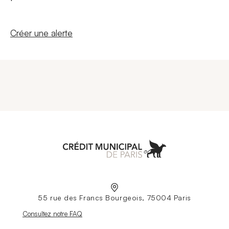
Nouvelle fenêtre
Créer une alerte
Aller à l'accueil
55 rue des Francs Bourgeois, 75004 Paris
Nouvelle fenêtre
Consultez notre FAQ