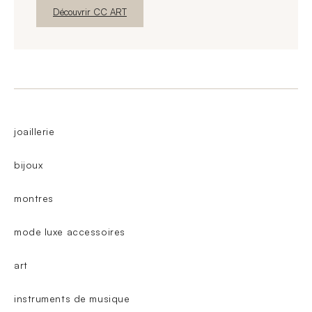
Nouvelle fenêtre
Découvrir CC ART
joaillerie
bijoux
montres
mode luxe accessoires
art
instruments de musique