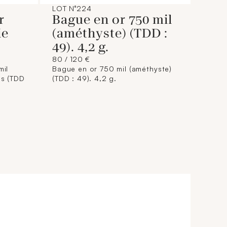
LOT N°224
r
Bague en or 750 mil
ie
(améthyste) (TDD :
49). 4,2 g.
80 / 120 €
mil
Bague en or 750 mil (améthyste)
és (TDD
(TDD : 49). 4,2 g.