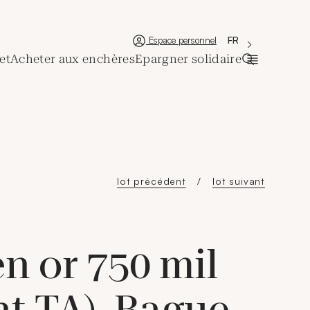
'Choisir une lan
Nouvelle fenêtre
La langue couran
FR
Espace personnel
et
Acheter aux enchères
Epargner solidaire
Ouvrir la ba
lot précédent
lot suivant
n or 750 mil