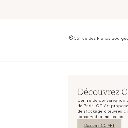
de Crédit Municipal de Paris
55 rue des Francs Bourgeo
Découvrez 
Centre de conservation d
de Paris, CC Art propose
de stockage d’œuvres d’
conservation muséales.
Nouvelle fenêtre
Découvrir CC ART