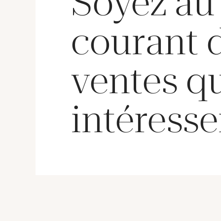
Soyez au
courant 
ventes q
intéresse