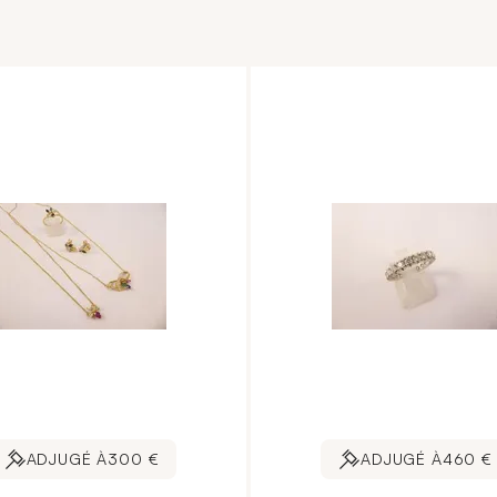
ADJUGÉ À
300 €
ADJUGÉ À
460 €