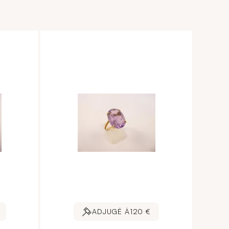
ADJUGÉ À
120 €