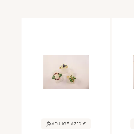
ADJUGÉ À
310 €