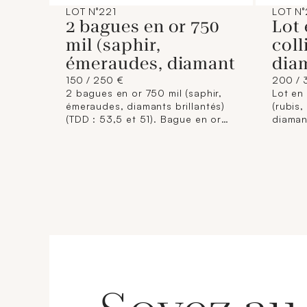
LOT N°221
LOT N
2 bagues en or 750
Lot 
mil (saphir,
coll
émeraudes, diamant
dia
150 / 250 €
200 / 
2 bagues en or 750 mil (saphir,
Lot en 
émeraudes, diamants brillantés)
(rubis,
(TDD : 53,5 et 51). Bague en or
diaman
375 mil (opale, émeraudes,
bague 
tourmalines), (TDD : 54). 8,8 g.
brillan
émerau
d'oreil