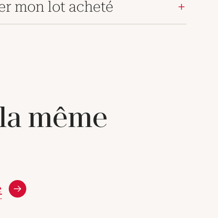
er mon lot acheté
 la même
e