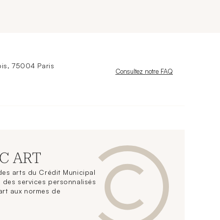
is, 75004 Paris
Nouvelle fenêtre
Consultez notre FAQ
CC ART
es arts du Crédit Municipal
 des services personnalisés
art aux normes de