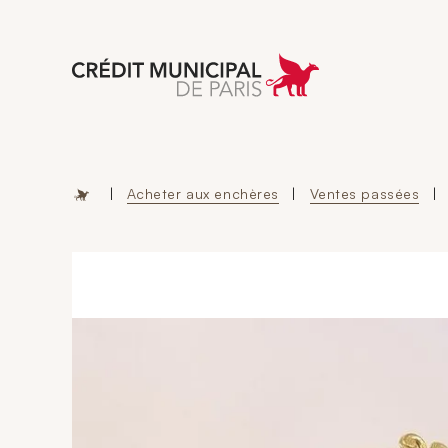
Aller à l'accueil 
|
Acheter aux enchères
|
Ventes passées
|