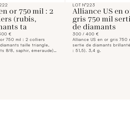
°222
LOT N°223
en or 750 mil : 2
Alliance US en o
iers (rubis,
gris 750 mil sert
mants ta
de diamants
300 €
300 / 400 €
or 750 mil : 2 colliers
Alliance US en or gris 750 
 diamants taille triangle,
sertie de diamants brillant
ts 8/8, saphir, émeraude),
: 51,5). 3,4 g.
(TDD : 52) (diamants
tés, rubis, saphir,
de), paire de boutons
les (saphirs, rubis). 8 g.