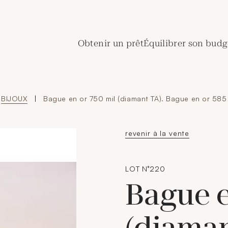
de Crédit Municipal de Paris
Obtenir un prêt
Équilibrer son budg
BIJOUX
|
Bague en or 750 mil (diamant TA). Bague en or 585
revenir à la vente
LOT N°220
Bague e