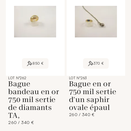
850 €
370 €
LOT N°262
LOT N°263
Bague
Bague en or
bandeau en or
750 mil sertie
750 mil sertie
d'un saphir
de diamants
ovale épaul
TA,
260 / 340 €
260 / 340 €