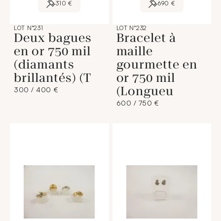
310 €
690 €
LOT N°231
LOT N°232
Deux bagues
Bracelet à
en or 750 mil
maille
(diamants
gourmette en
brillantés) (T
or 750 mil
(Longueu
300 / 400 €
600 / 750 €