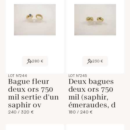
280 €
230 €
LOT N°244
LOT N°245
Bague fleur
Deux bagues
deux ors 750
deux ors 750
mil sertie d'un
mil (saphir,
saphir ov
émeraudes, d
240 / 320 €
180 / 240 €