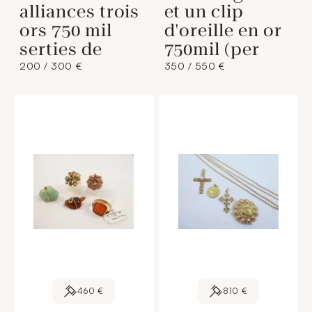
alliances trois
et un clip
ors 750 mil
d'oreille en or
serties de
750mil (per
200 / 300 €
350 / 550 €
460 €
810 €