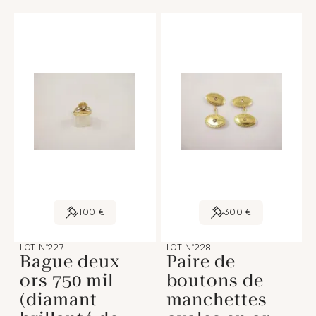
100 €
300 €
LOT N°227
LOT N°228
Bague deux
Paire de
ors 750 mil
boutons de
(diamant
manchettes