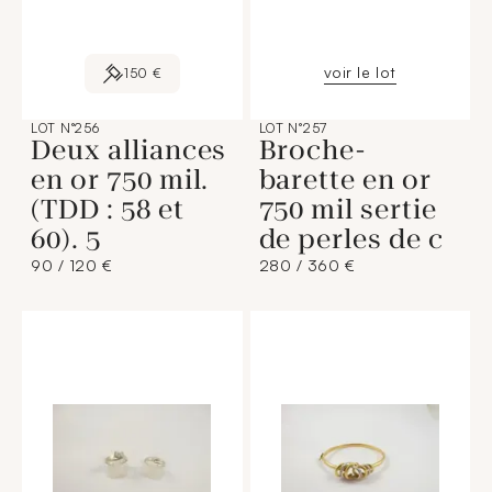
voir le lot
150 €
LOT N°256
LOT N°257
Deux alliances
Broche-
en or 750 mil.
barette en or
(TDD : 58 et
750 mil sertie
60). 5
de perles de c
90 / 120 €
280 / 360 €