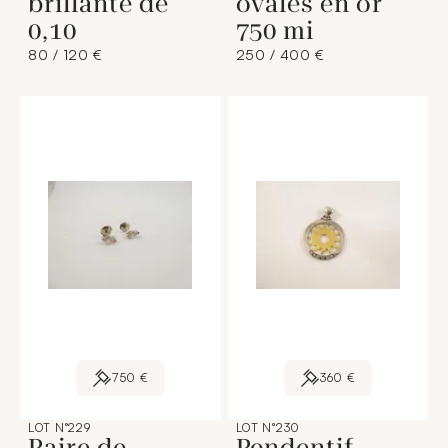
brillanté de
ovales en or
0,10
750 mi
80 / 120 €
250 / 400 €
750 €
360 €
LOT N°229
LOT N°230
Paire de
Pendentif