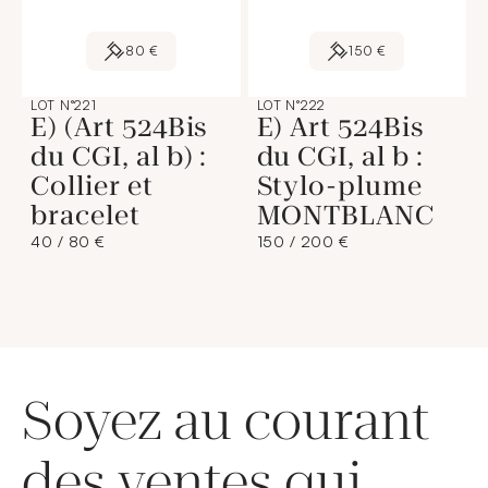
80 €
150 €
LOT N°221
LOT N°222
E) (Art 524Bis
E) Art 524Bis
du CGI, al b) :
du CGI, al b :
Collier et
Stylo-plume
bracelet
MONTBLANC
40 / 80 €
150 / 200 €
Soyez au courant
des ventes qui