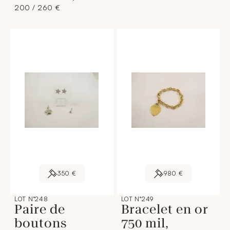
200 / 260 €
350 €
980 €
LOT N°248
LOT N°249
Paire de
Bracelet en or
boutons
750 mil,