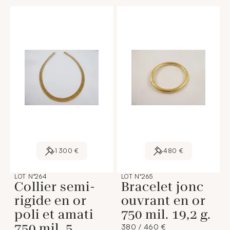
1 300 €
480 €
LOT N°264
LOT N°265
Collier semi-
Bracelet jonc
rigide en or
ouvrant en or
poli et amati
750 mil. 19,2 g.
750 mil. 5
380 / 460 €