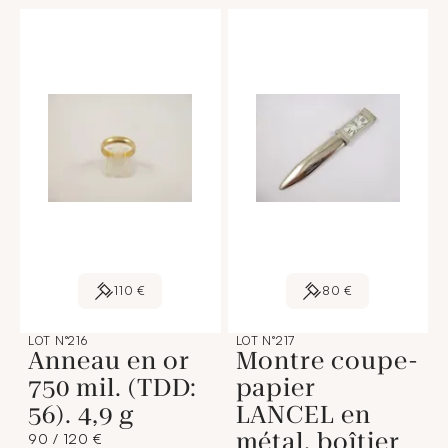
110 €
80 €
LOT N°216
LOT N°217
Anneau en or
Montre coupe-
750 mil. (TDD:
papier
56). 4,9 g
LANCEL en
métal, boîtier
90 / 120 €