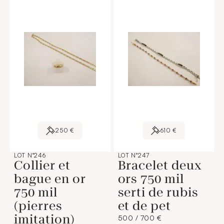
250 €
610 €
LOT N°246
LOT N°247
Collier et
Bracelet deux
bague en or
ors 750 mil
750 mil
serti de rubis
(pierres
et de pet
imitation)
500 / 700 €