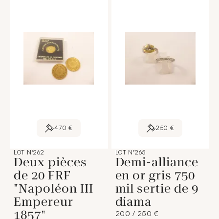
470 €
250 €
LOT N°262
LOT N°265
Deux pièces
Demi-alliance
de 20 FRF
en or gris 750
"Napoléon III
mil sertie de 9
Empereur
diama
1857"
200 / 250 €