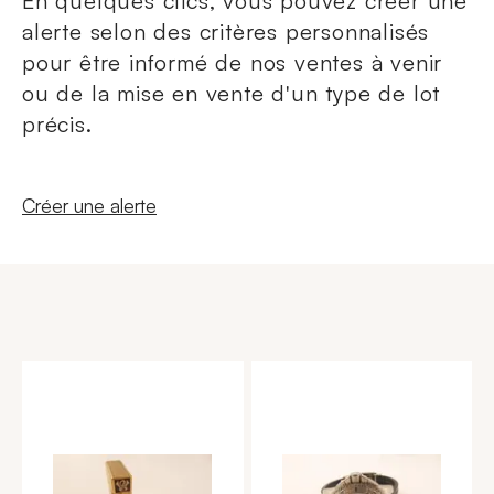
En quelques clics, vous pouvez créer une
alerte selon des critères personnalisés
pour être informé de nos ventes à venir
ou de la mise en vente d'un type de lot
précis.
Nouvelle fenêtre
Créer une alerte