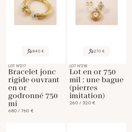
840 €
270 €
LOT N°217
LOT N°218
Bracelet jonc
Lot en or 750
rigide ouvrant
mil : une bague
en or
(pierres
godronné 750
imitation)
mi
260 / 320 €
680 / 760 €