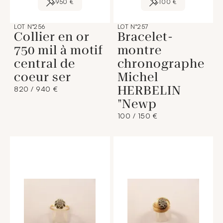
950 €
100 €
LOT N°256
LOT N°257
Collier en or
Bracelet-
750 mil à motif
montre
central de
chronographe
coeur ser
Michel
HERBELIN
820 / 940 €
"Newp
100 / 150 €