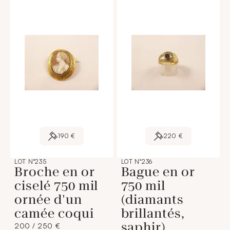
190 €
220 €
LOT N°235
LOT N°236
Broche en or
Bague en or
ciselé 750 mil
750 mil
ornée d'un
(diamants
camée coqui
brillantés,
saphir)
200 / 250 €