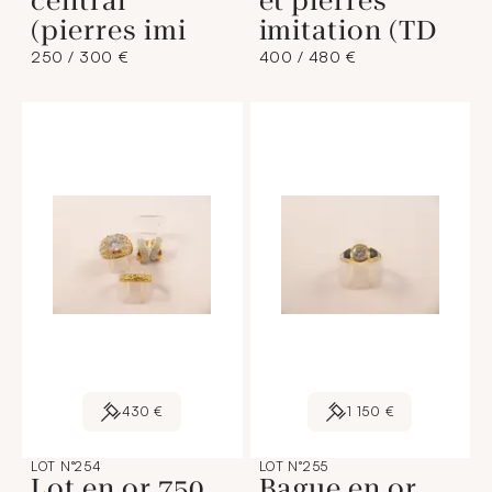
central
et pierres
(pierres imi
imitation (TD
250 / 300 €
400 / 480 €
430 €
1 150 €
LOT N°254
LOT N°255
Lot en or 750
Bague en or