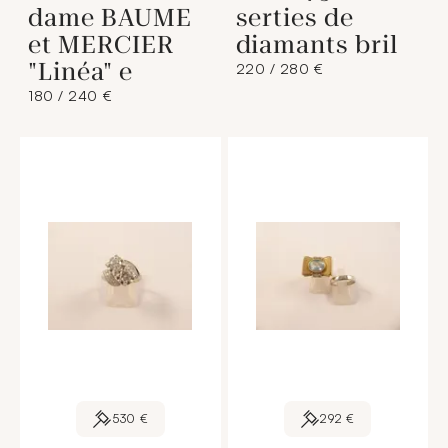
dame BAUME
serties de
et MERCIER
diamants bril
"Linéa" e
220 / 280 €
180 / 240 €
530 €
292 €