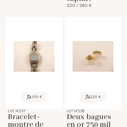
220 / 280 €
100 €
220 €
LOT N°237
LOT N°238
Bracelet-
Deux bagues
montre de
en or 750 mil