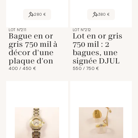
280 €
380 €
LOT N°211
LOT N°212
Bague en or
Lot en or gris
gris 750 mil à
750 mil : 2
décor d'une
bagues, une
plaque d'on
signée DJUL
400 / 450 €
550 / 750 €