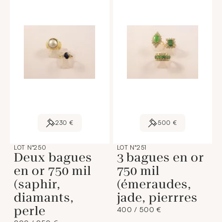
230 €
500 €
LOT N°250
LOT N°251
Deux bagues
3 bagues en or
en or 750 mil
750 mil
(saphir,
(émeraudes,
diamants,
jade, pierrres
perle
400 / 500 €