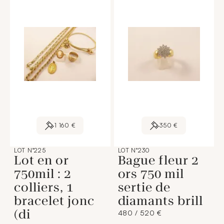
1 160 €
350 €
LOT N°225
LOT N°230
Lot en or
Bague fleur 2
750mil : 2
ors 750 mil
colliers, 1
sertie de
bracelet jonc
diamants brill
(di
480 / 520 €