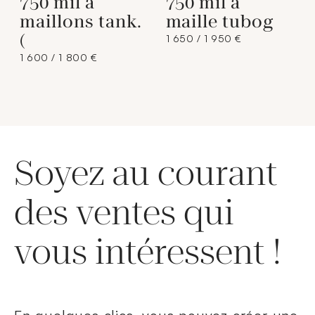
750 mil à
750 mil à
maillons tank.
maille tubog
(
1 650 / 1 950 €
1 600 / 1 800 €
Soyez au courant
des ventes qui
vous intéressent !