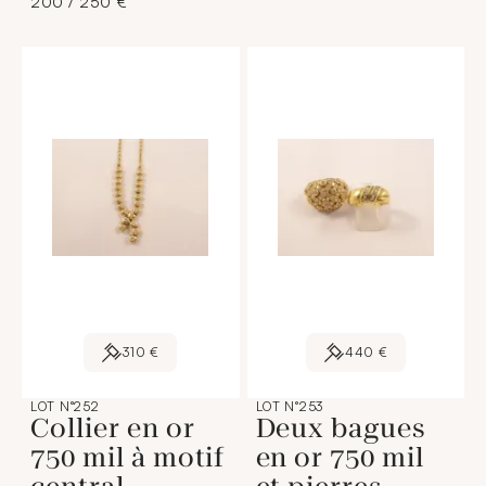
200 / 250 €
310 €
440 €
LOT N°252
LOT N°253
Collier en or
Deux bagues
750 mil à motif
en or 750 mil