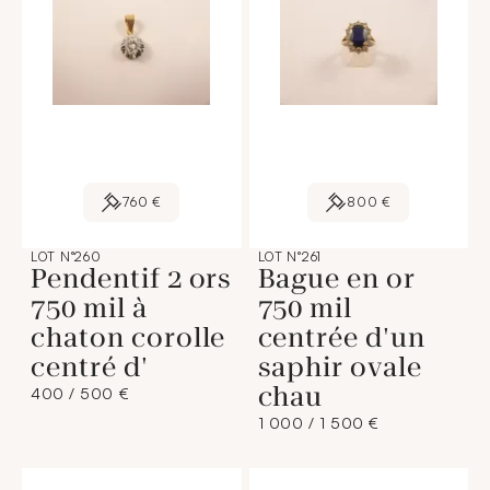
760 €
800 €
LOT N°260
LOT N°261
Pendentif 2 ors
Bague en or
750 mil à
750 mil
chaton corolle
centrée d'un
centré d'
saphir ovale
chau
400 / 500 €
1 000 / 1 500 €