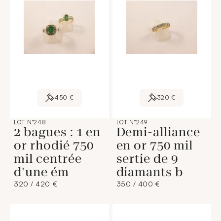
450 €
320 €
LOT N°248
LOT N°249
2 bagues : 1 en
Demi-alliance
or rhodié 750
en or 750 mil
mil centrée
sertie de 9
d'une ém
diamants b
320 / 420 €
350 / 400 €