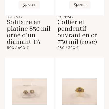
720 €
330 €
LOT N°242
LOT N°243
Solitaire en
Collier et
platine 850 mil
pendentif
orné d'un
ouvrant en or
diamant TA
750 mil (rose)
500 / 600 €
280 / 320 €