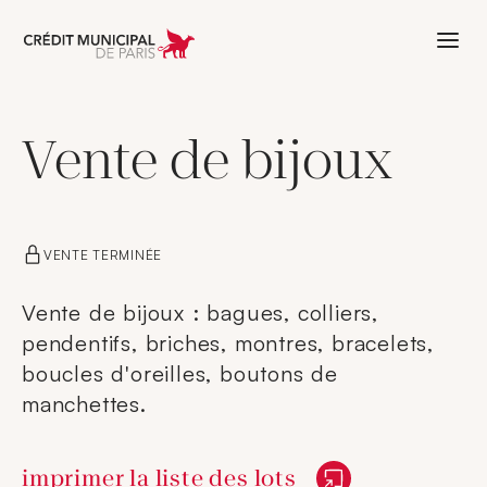
Aller à l'accueil de Crédit Municipal 
Vente de bijoux
VENTE TERMINÉE
Vente de bijoux : bagues, colliers,
pendentifs, briches, montres, bracelets,
boucles d'oreilles, boutons de
manchettes.
Nouvelle fenêtre
imprimer la liste des lots