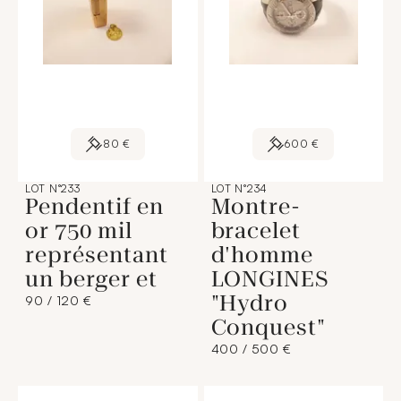
80 €
600 €
LOT N°233
LOT N°234
Pendentif en
Montre-
or 750 mil
bracelet
représentant
d'homme
un berger et
LONGINES
"Hydro
90 / 120 €
Conquest"
400 / 500 €