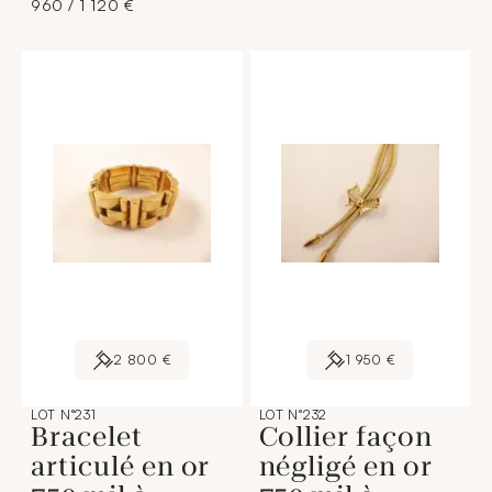
960 / 1 120 €
2 800 €
1 950 €
LOT N°231
LOT N°232
Bracelet
Collier façon
articulé en or
négligé en or