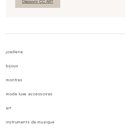
Nouvelle fenêtre
Découvrir CC ART
joaillerie
bijoux
montres
mode luxe accessoires
art
instruments de musique