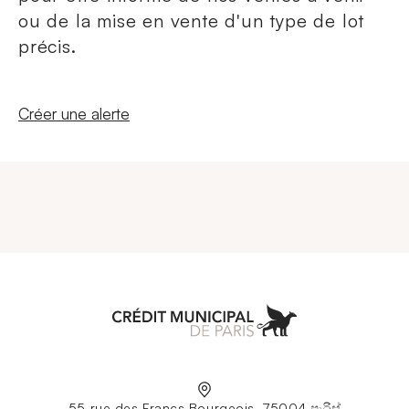
ou de la mise en vente d'un type de lot
précis.
Nouvelle fenêtre
Créer une alerte
Aller à l'accueil
55 rue des Francs Bourgeois, 75004 පැරිස්