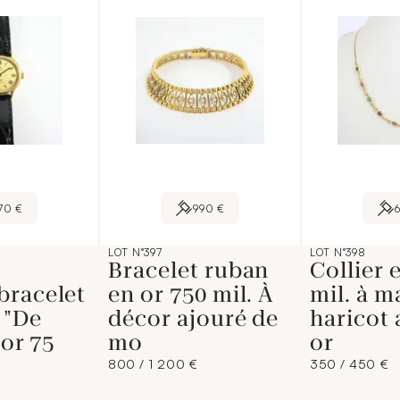
70 €
990 €
LOT N°397
LOT N°398
Bracelet ruban
Collier 
bracelet
en or 750 mil. À
mil. à m
 "De
décor ajouré de
haricot 
 or 75
mo
or
800 / 1 200 €
350 / 450 €