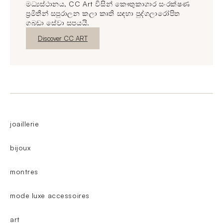
මධ්‍යස්ථානය, CC Art විසින් කෞතුකාගාර සංරක්ෂණ
ප්‍රමිතීන් සපුරාලන කලා කෘති සඳහා පුද්ගලාරෝපිත
ගබඩා සේවා සපයයි.
නව කවුළුව
Discover CC ART
joaillerie
bijoux
montres
mode luxe accessoires
art