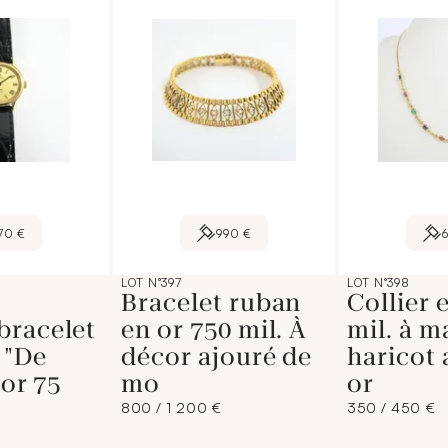
70 €
990 €
LOT N°397
LOT N°398
Bracelet ruban
Collier 
bracelet
en or 750 mil. À
mil. à m
 "De
décor ajouré de
haricot 
 or 75
mo
or
800 / 1 200 €
350 / 450 €