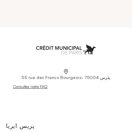
Aller à l'accueil
55 rue des Francs Bourgeois، 75004 پئرس
Nouvelle fenêtre
Consultez notre FAQ
پريس ايريا