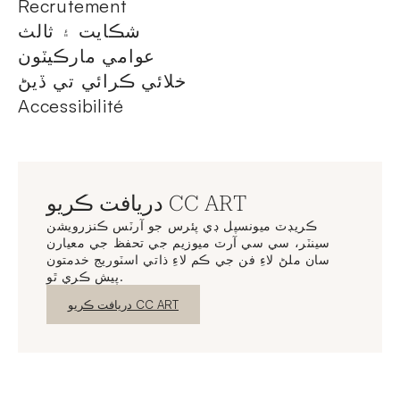
Recrutement
شڪايت ۽ ثالث
عوامي مارڪيٽون
خلائي ڪرائي تي ڏيڻ
Accessibilité
دريافت ڪريو CC ART
ڪريڊٽ ميونسپل ڊي پئرس جو آرٽس ڪنزرويشن
سينٽر، سي سي آرٽ ميوزيم جي تحفظ جي معيارن
سان ملڻ لاءِ فن جي ڪم لاءِ ذاتي اسٽوريج خدمتون
پيش ڪري ٿو.
نئين ونڊو
دريافت ڪريو CC ART