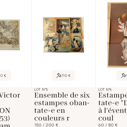
50 €
110 €
LOT N°5
LOT N°6
Victor
Ensemble de six
Estamp
estampes oban-
tate-e 
ION
tate-e en
à l'évent
53)
couleurs r
coul
Dam
150 / 200 €
60 / 80 €