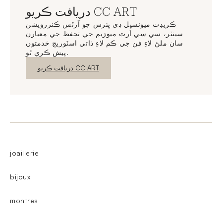
دريافت ڪريو CC ART
ڪريڊٽ ميونسپل ڊي پئرس جو آرٽس ڪنزرويشن
سينٽر، سي سي آرٽ ميوزيم جي تحفظ جي معيارن
سان ملڻ لاءِ فن جي ڪم لاءِ ذاتي اسٽوريج خدمتون
پيش ڪري ٿو.
نئين ونڊو
دريافت ڪريو CC ART
joaillerie
bijoux
montres