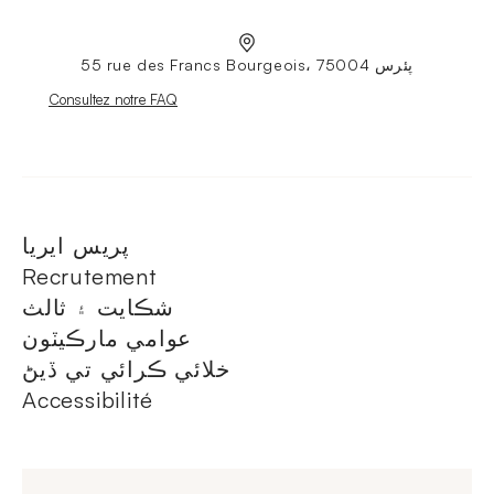
55 rue des Francs Bourgeois، 75004 پئرس
Nouvelle fenêtre
Consultez notre FAQ
پريس ايريا
Recrutement
شڪايت ۽ ثالث
عوامي مارڪيٽون
خلائي ڪرائي تي ڏيڻ
Accessibilité