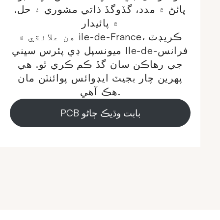
پائڻ ۾ مدد، گڏوگڏ ذاتي مشوري ۽ حل.
۾ پائيدار
هن علائقي ۾ ile-de-France، ڪريڊٽ
ميونسپل ڊي پئرس سڀني Ile-de-فرانس
جي رهاڪن سان گڏ ڪم ڪري ٿو. هي
پهرين چار بجيٽ ايڊوائس پوائنٽن مان
هڪ آهي.
PCB بابت وڌيڪ ڄاڻو