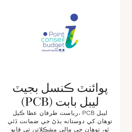
پوائنٽ ڪنسل بجيٽ
(PCB) ليبل بابت
رياست طرفان عطا ڪيل، PCB ليبل
توهان کي دوستانه ٻڌڻ جي ضمانت ڏئي
ٿو، توهان جي مالي مشڪلاتن تي قابو