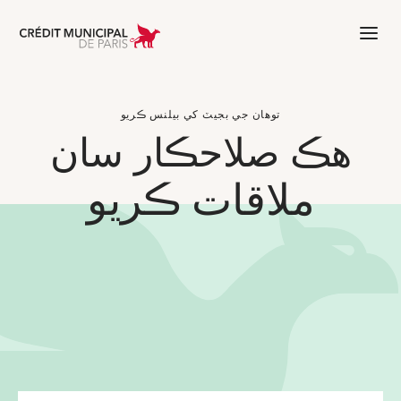
Aller à l'accueil de Crédit Municipal 
توهان جي بجيٽ کي بيلنس ڪريو
هڪ صلاحڪار سان
ملاقات ڪريو