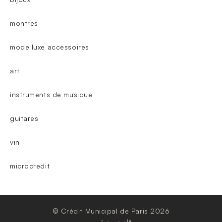
montres
mode luxe accessoires
art
instruments de musique
guitares
vin
microcredit
© Crédit Municipal de Paris 2026
قانوني نوٽيس