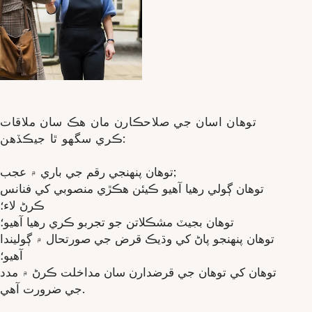
توهان اسان جي صلاحڪارن مان هڪ سان ملاقات
ڪري سگهو ٿا جيڪڏهن:
توهان پنهنجي رقم جي باري ۾ عجب;
توھان ڳولي رھيا آھيو ڪيئن ھڪڙي منصوبي کي فنانس
ڪرڻ لاء؛
توهان بجيٽ مشڪلاتن جو تجربو ڪري رهيا آهيو؛
توهان پنهنجو پاڻ کي وڌيڪ قرض جي صورتحال ۾ ڳوليندا
آهيو؛
توهان کي توهان جي قرضدارن سان مداخلت ڪرڻ ۾ مدد
جي ضرورت آهي.