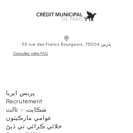
Aller à l'accueil
55 rue des Francs Bourgeois، 75004 پئرس
Nouvelle fenêtre
Consultez notre FAQ
پريس ايريا
Recrutement
شڪايت ۽ ثالث
عوامي مارڪيٽون
خلائي ڪرائي تي ڏيڻ