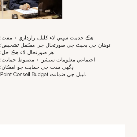
هڪ خدمت سڀني لاء کليل، رازداري ۽ مفت؛
توهان جي بجيٽ جي صورتحال جي مڪمل تشخيص؛
هر صورتحال لاء هڪ حل؛
اجتماعي معلومات سيشن ۽ مضبوط حمايت؛
ڊگهي مدت جي حمايت جو امڪان؛
Point Conseil Budget ليبل جي ضمانت.