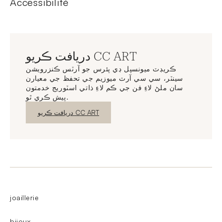
Accessibilité
دريافت ڪريو CC ART
ڪريڊٽ ميونسپل ڊي پئرس جو آرٽس ڪنزرويشن
سينٽر، سي سي آرٽ ميوزيم جي تحفظ جي معيارن
سان ملڻ لاءِ فن جي ڪم لاءِ ذاتي اسٽوريج خدمتون
پيش ڪري ٿو.
نئين ونڊو
دريافت ڪريو CC ART
joaillerie
bijoux