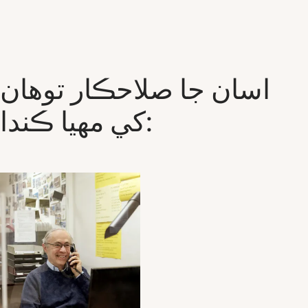
اسان جا صلاحڪار توهان
کي مهيا ڪندا: