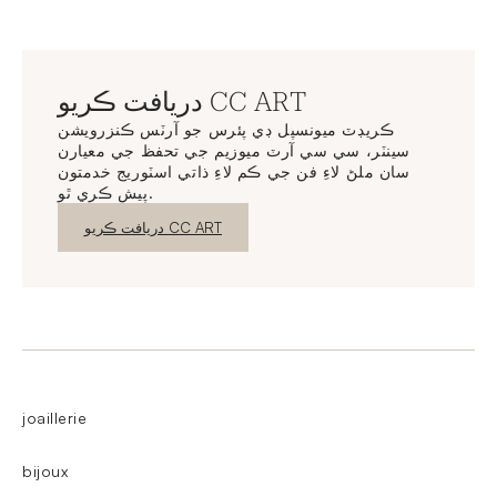
دريافت ڪريو CC ART
ڪريڊٽ ميونسپل ڊي پئرس جو آرٽس ڪنزرويشن
سينٽر، سي سي آرٽ ميوزيم جي تحفظ جي معيارن
سان ملڻ لاءِ فن جي ڪم لاءِ ذاتي اسٽوريج خدمتون
پيش ڪري ٿو.
نئين ونڊو
دريافت ڪريو CC ART
joaillerie
bijoux