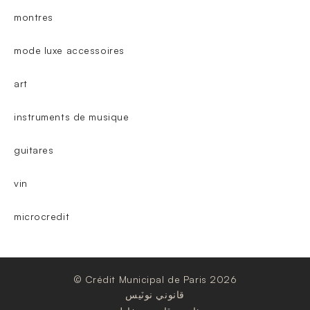
montres
mode luxe accessoires
art
instruments de musique
guitares
vin
microcredit
© Crédit Municipal de Paris 2026
قانوني نوٽيس