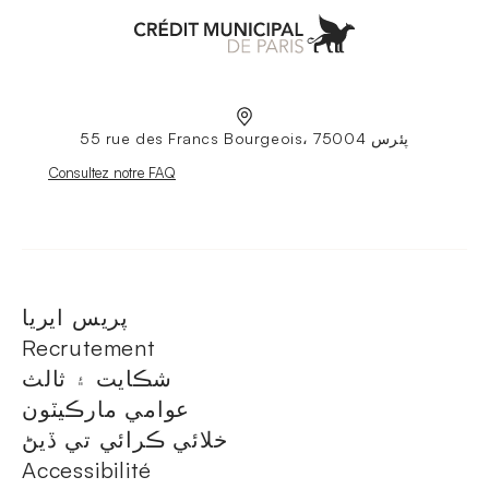
Aller à l'accueil
55 rue des Francs Bourgeois، 75004 پئرس
Nouvelle fenêtre
Consultez notre FAQ
پريس ايريا
Recrutement
شڪايت ۽ ثالث
عوامي مارڪيٽون
خلائي ڪرائي تي ڏيڻ
Accessibilité