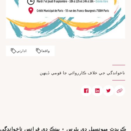
واقعا
ادارتي
ناخواندگي جي خلاف ڪارروائي جا قومي ڏينهن
ڪريڊٽ ميونسپل ڊي پئرس ۽ بينڪ ڊي فرانس ناخواندگي