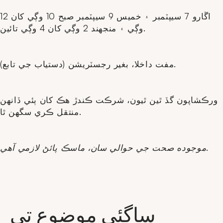
اڱارو 7 سيپٽمبر ۽ خميس 9 سيپٽمبر صبح 10 وڳي کان 12
وڳي ۽ منجهند 2 وڳي کان 4 وڳي تائين.
مفت داخلا، بغير رجسٽريشن (دستياب جي تابع).
ورڪشاپون گڏ ٿين ٿيون، شرڪت ڪندڙ هڪ کان ٻئي ڏانهن
منتقل ڪري سگهن ٿا.
موجوده صحت جي حوالي سان، ماسڪ پائڻ لازمي آهي.
ساڳئي موضوع تي