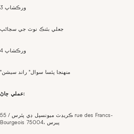
ورڪشاپ 3
جعلي بئنڪ نوٽ جي سڃاڻپ
ورڪشاپ 4
"منهنجا پئسا سوال" راند سيشن
عملي ڄاڻ:
ڪريڊٽ ميونسپل ڊي پئرس / 55 rue des Francs-
Bourgeois 75004، پيرس