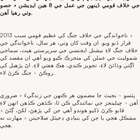
جي خلاف قومي ڏينهن جي عمل جي 8 هين ايڊيشن ۾ حصو
وٺي رهيا آهن.
2013 ۾ ناخواندگي جي خلاف جنگ کي عظيم قومي سبب
قرار ڏنو ويو. ان وقت کان وٺي، هر سال، ناخواندگي جي
خلاف جنگ لاءِ نيشنل ايجنسي جي سرپرستي هيٺ، سماجي
شموليت جي عملن کي متحرڪ ڪيو ويو آهي ان مقصد کي
اڳتي وڌائڻ لاءِ، تجويز ڪندي، هڪ هفتي لاءِ. اڻ پڙهيل کي
روڪڻ ۽ جنگ ڪرڻ لاء.
پئسو ۽ بجيٽ جا مضمون هر ڪنهن جي زندگيءَ ۾ ضروري
آهن ۽ چيلينجز جي نمائندگي ڪن ٿا، ڪڏهن ڪڏهن انهن لاءِ
قابو ڪرڻ ڏکيو هوندو آهي جن کي پڙهڻ، لکڻ، ڳڻڻ ۾
مشڪل هجي يا جن کي بنيادي ڊجيٽل صلاحيتن ۾ مهارت نه
هجي.