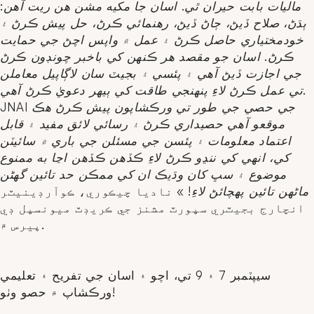
ماليات بابت حيران ٿي. اسان جا مکيه مشن هن ريت آهن:
ٻڌڻ، صلاح ڏيڻ، ڄاڻ ڏيڻ، رهنمائي ڪرڻ، حل پيش ڪرڻ ۽
خودمختياري حاصل ڪرڻ ۽ عمل ۾ واپس اچڻ جي حمايت
ڪرڻ. اسان جو مقصد هر ڪنهن کي باخبر چونڊون ڪرڻ
جي اجازت ڏيڻ آهي ۽ پئسي ۽ بجيٽ سان لاڳاپيل معاملن
تي عمل ڪرڻ لاءِ پنهنجي طاقت کي ٻيهر دعويٰ ڪرڻ آهي.
JNAI جي حصي جي طور تي ورڪشاپون پيش ڪرڻ هڪ
موقعو آهي حصيداري ڪرڻ ۽ رسائي لائق مفيد ۽ قابل
اعتماد معلومات ۽ پئسن جي مسئلن جي باري ۾ سائيٽن
کي، انهي کي ننڍو ڪرڻ لاءِ ڪڏهن ڪڏهن اڃا به ممنوع
موضوع ۽ سڀ کان وڌيڪ ان کي ممڪن حد تائين گهڻن
ماڻهن تائين پهچائڻ لاءِ!
» ناديا چيڪوري، ڪوآرڊينيٽر
انچارج بجيٽري سپورٽ مشنز جي ڪريڊٽ ميونسپل ڊي
پيرس ۾.
سيپٽمبر 7 ۽ 9 تي، اچو ۽ اسان جي تفريح ۽ تعليمي
ورڪشاپ ۾ حصو وٺو!