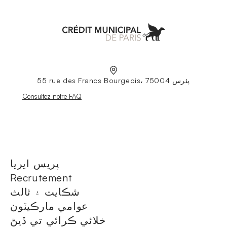
Aller à l'accueil
55 rue des Francs Bourgeois، 75004 پئرس
Nouvelle fenêtre
Consultez notre FAQ
پريس ايريا
Recrutement
شڪايت ۽ ثالث
عوامي مارڪيٽون
خلائي ڪرائي تي ڏيڻ