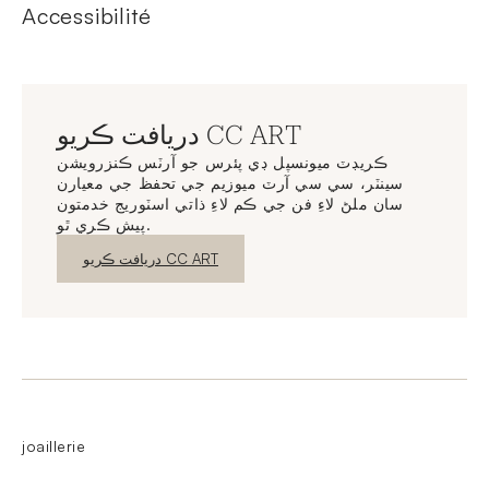
Accessibilité
دريافت ڪريو CC ART
ڪريڊٽ ميونسپل ڊي پئرس جو آرٽس ڪنزرويشن
سينٽر، سي سي آرٽ ميوزيم جي تحفظ جي معيارن
سان ملڻ لاءِ فن جي ڪم لاءِ ذاتي اسٽوريج خدمتون
پيش ڪري ٿو.
نئين ونڊو
دريافت ڪريو CC ART
joaillerie