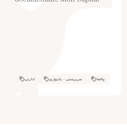
واقعا
سرپرستي ۽ ڀائيواري
ادارتي