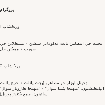
پروگرام
ورڪشاپ 1
بجيٽ جي انتظامن بابت معلوماتي سيشن ۽ مشڪلاتن جي
صورت ۾ ممڪن حل
ورڪشاپ 2
ڊجيٽل اوزار جو مظاهرو (بجٽ پائلٽ ۽ خرچ پائلٽ
ايپليڪيشنون، "منهنجا پئسا سوال" ۽ "منهنجا ڪاروبار سوال"
سائيٽون، جمع ڪندڙ پورٽل)