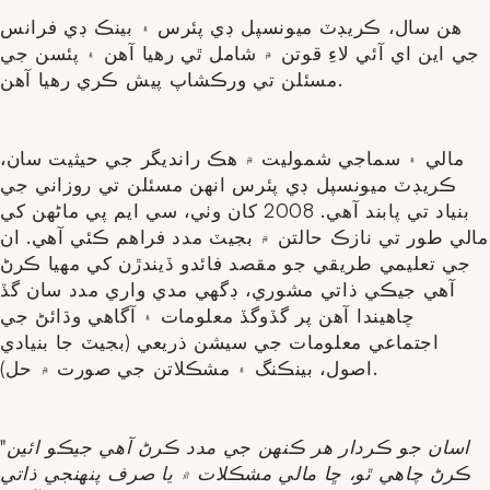
هن سال، ڪريڊٽ ميونسپل ڊي پئرس ۽ بينڪ ڊي فرانس
جي اين اي آئي لاءِ قوتن ۾ شامل ٿي رهيا آهن ۽ پئسن جي
مسئلن تي ورڪشاپ پيش ڪري رهيا آهن.
مالي ۽ سماجي شموليت ۾ هڪ رانديگر جي حيثيت سان،
ڪريڊٽ ميونسپل ڊي پئرس انهن مسئلن تي روزاني جي
بنياد تي پابند آهي. 2008 کان وٺي، سي ايم پي ماڻهن کي
مالي طور تي نازڪ حالتن ۾ بجيٽ مدد فراهم ڪئي آهي. ان
جي تعليمي طريقي جو مقصد فائدو ڏيندڙن کي مهيا ڪرڻ
آهي جيڪي ذاتي مشوري، ڊگھي مدي واري مدد سان گڏ
چاهيندا آهن پر گڏوگڏ معلومات ۽ آگاهي وڌائڻ جي
اجتماعي معلومات جي سيشن ذريعي (بجيٽ جا بنيادي
اصول، بينڪنگ ۽ مشڪلاتن جي صورت ۾ حل).
"اسان جو ڪردار هر ڪنهن جي مدد ڪرڻ آهي جيڪو ائين
ڪرڻ چاهي ٿو، ڇا مالي مشڪلات ۾ يا صرف پنهنجي ذاتي