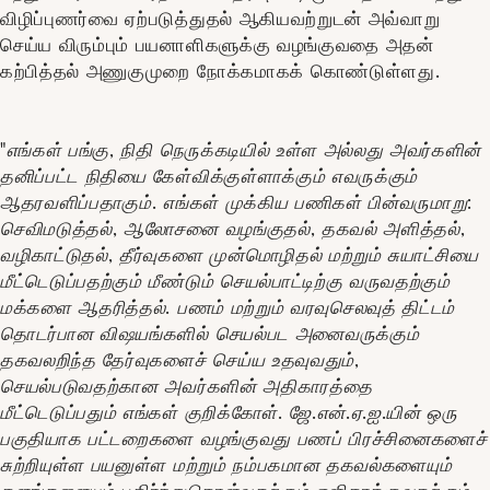
விழிப்புணர்வை ஏற்படுத்துதல் ஆகியவற்றுடன் அவ்வாறு
செய்ய விரும்பும் பயனாளிகளுக்கு வழங்குவதை அதன்
கற்பித்தல் அணுகுமுறை நோக்கமாகக் கொண்டுள்ளது.
"எங்கள் பங்கு, நிதி நெருக்கடியில் உள்ள அல்லது அவர்களின்
தனிப்பட்ட நிதியை கேள்விக்குள்ளாக்கும் எவருக்கும்
ஆதரவளிப்பதாகும். எங்கள் முக்கிய பணிகள் பின்வருமாறு:
செவிமடுத்தல், ஆலோசனை வழங்குதல், தகவல் அளித்தல்,
வழிகாட்டுதல், தீர்வுகளை முன்மொழிதல் மற்றும் சுயாட்சியை
மீட்டெடுப்பதற்கும் மீண்டும் செயல்பாட்டிற்கு வருவதற்கும்
மக்களை ஆதரித்தல். பணம் மற்றும் வரவுசெலவுத் திட்டம்
தொடர்பான விஷயங்களில் செயல்பட அனைவருக்கும்
தகவலறிந்த தேர்வுகளைச் செய்ய உதவுவதும்,
செயல்படுவதற்கான அவர்களின் அதிகாரத்தை
மீட்டெடுப்பதும் எங்கள் குறிக்கோள். ஜே.என்.ஏ.ஐ.யின் ஒரு
பகுதியாக பட்டறைகளை வழங்குவது பணப் பிரச்சினைகளைச்
சுற்றியுள்ள பயனுள்ள மற்றும் நம்பகமான தகவல்களையும்