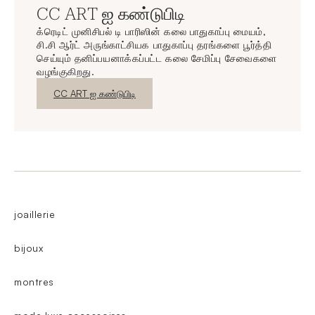
CC ART ஐ கண்டுபிடி
க்ரெடிட் முனிசிபல் டி பாரிஸின் கலை பாதுகாப்பு மையம்,
சி.சி ஆர்ட் அருங்காட்சியக பாதுகாப்பு தரங்களை பூர்த்தி
செய்யும் தனிப்பயனாக்கப்பட்ட கலை சேமிப்பு சேவைகளை
வழங்குகிறது.
புதிய சாளரம்
CC ART ஐ கண்டுபிடி
joaillerie
bijoux
montres