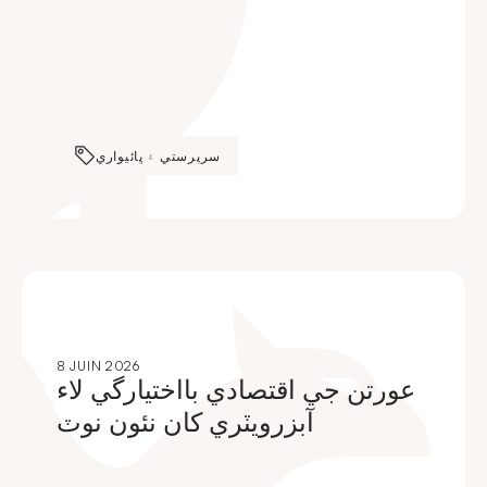
سرپرستي ۽ ڀائيواري
8 JUIN 2026
عورتن جي اقتصادي بااختيارگي لاء
آبزرويٽري کان نئون نوٽ