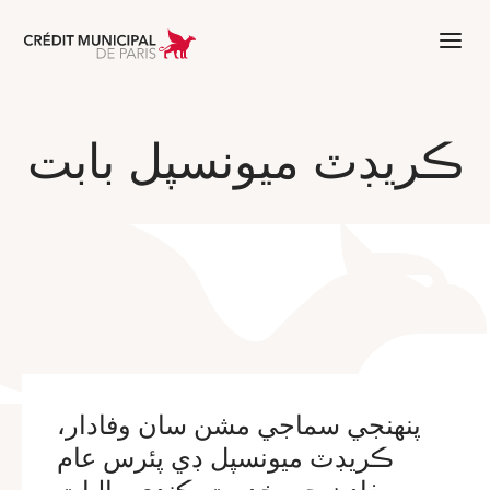
Aller à l'accueil de Crédit Municipal 
ڪريڊٽ ميونسپل بابت
پنهنجي سماجي مشن سان وفادار،
ڪريڊٽ ميونسپل ڊي پئرس عام