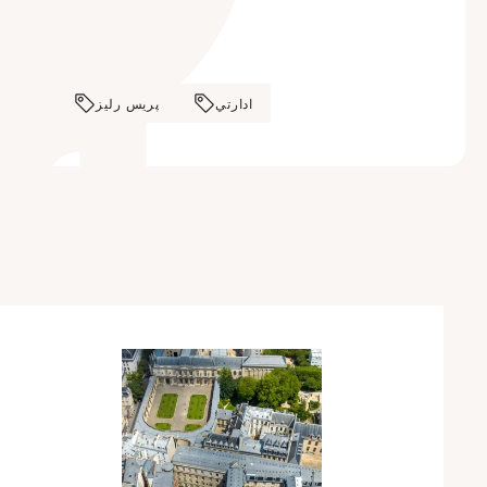
ادارتي
پريس رليز