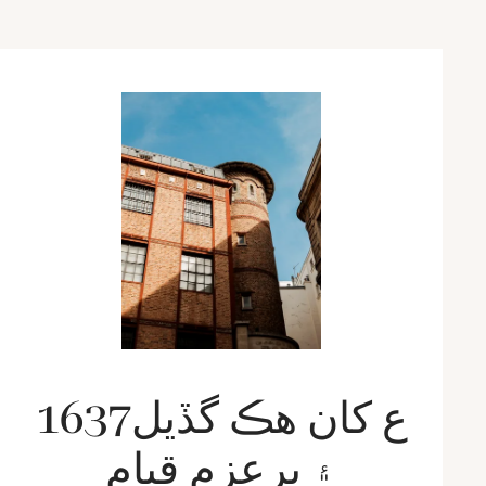
1637ع کان هڪ گڏيل
۽ پرعزم قيام