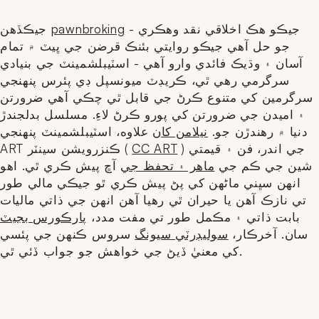
- جيڪو هڪ اخلاقي نقد وهڪري
pawnbroking
جيڪڏهن
جو حل آهي جيڪو روايتي بئنڪ قرضن جي ڀيٽ ۾ تمام
آسان ۽ وڌيڪ فائدي وارو آهي - اسٽيبلشمينٽ جي بنيادي
سرگرمي رهي ٿي، ڪريڊٽ ميونسپل ڊي پئرس پنهنجي
سرگرمين کي متنوع ڪرڻ جي قابل ٿي چڪي آهي ضرورتن
۽ اميدن جي ضرورتن کي پورو ڪرڻ لاءِ. مسلسل بدلجندڙ
دنيا ۾ رهندڙن جو.
نيلامن کان
علاوه، اسٽيبلشمينٽ پنهنجي
) جي اندر، فن ۽ قيمتي
CC ART
ART ڪنزرويشن سينٽر (
شين جي ڪم جي
ماهر ۽ تحفظ جي
آڇ پيش ڪري ٿي. اهو
انهن سڀني ماڻهن کي پڻ پيش ڪري ٿو جيڪي مالي طور
تي نازڪ آهن يا حيران ٿي رهيا آهن انهن جي ذاتي ماليات
بابت ذاتي ۽ مڪمل طور تي مفت مدد،
پارڪورس بجيٽ
سان. آخرڪار،
سوليڊرٽي سيونگ
سروس ڪنهن جي پئسي
کي معنيٰ ڏيڻ جي خواهش جو جواب ڏئي ٿي.