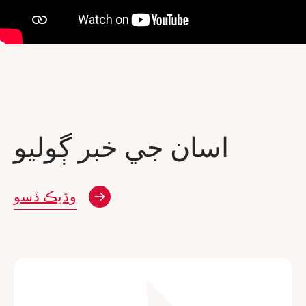
اسان جي خبر ڳوليو
نئين ونڊو
وڌيڪ ڏسو