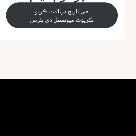
جي تاريخ دريافت ڪريو
ڪريڊٽ ميونسپل ڊي پئرس