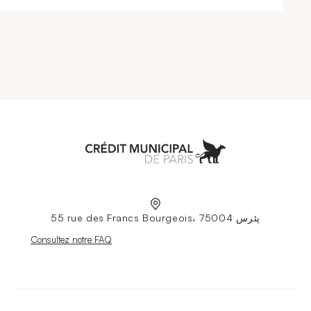
Aller à l'accueil
55 rue des Francs Bourgeois، 75004 پئرس
Nouvelle fenêtre
Consultez notre FAQ