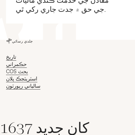
مفادن جي خدمت ڪندي ماليات
جي حق ۾ جدت جاري رکي ٿي.
جلدي رسائي
تاريخ
حڪمراني
COS بحث
اسٽريٽجڪ پلان
سالياني رپورٽون
1637 کان جديد