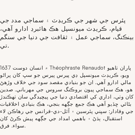
پئرس جي شهر جي ڪريڊٽ ۽ سماجي مدد جي
قيام، ڪريڊٽ ميونسپل هڪ هائبرڊ ادارو آهي،
بينڪنگ، سماجي عمل ۽ ثقافت جي دنيا جي سنگم
تي.
1637 ۾ انسان دوست Théophraste Renaudot پاران ٺاھيو
ويو، ڪريڊٽ ميونسپل ڊي پيرس پيرس جو سڀ کان پراڻو
مالي ادارو آھي. ان جو بنيادي مقصد سود جي خلاف وڙهڻ
هو، هڪ سماجي پيون بروڪنگ سروس جي مهرباني. صدين
کان وٺي، اداري کي اقتصادي دنيا جي پيچيدگي سان ٺهڪندڙ
بڻائي ڇڏيو آهي هڪ جمع جڳهه بنجي، هڪ بنيادي اخلاقيات
جي وفادار: سڀني پئرسين ۽ آئل-دي-فرانس جي رهاڪن لاء
استقبال، ٻڌڻ ۽ باهمي امداد جي جڳهه پيش ڪرڻ کان
سواء. فرق.