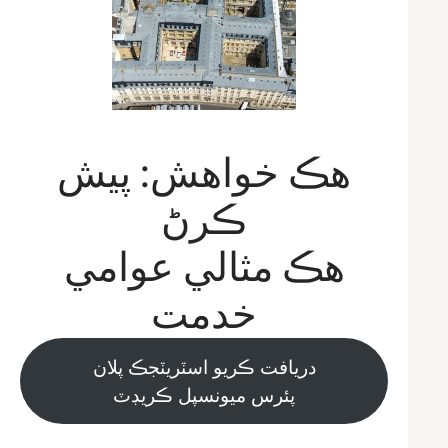
هڪ خواهش: پيش
ڪرڻ
هڪ مثالي عوامي
خدمت
دريافت ڪريو اسٽريٽجڪ پلان
پئرس ميونسپل ڪريڊٽ