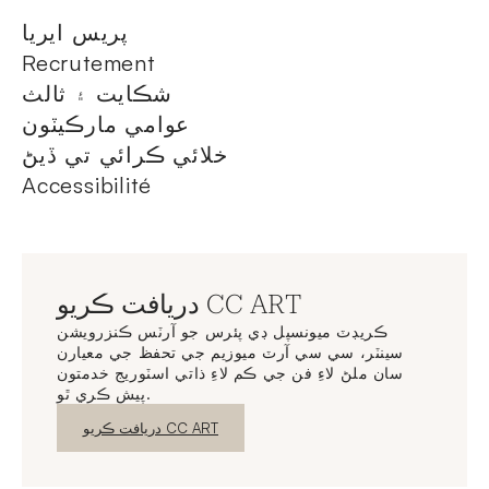
پريس ايريا
Recrutement
شڪايت ۽ ثالث
عوامي مارڪيٽون
خلائي ڪرائي تي ڏيڻ
Accessibilité
دريافت ڪريو CC ART
ڪريڊٽ ميونسپل ڊي پئرس جو آرٽس ڪنزرويشن
سينٽر، سي سي آرٽ ميوزيم جي تحفظ جي معيارن
سان ملڻ لاءِ فن جي ڪم لاءِ ذاتي اسٽوريج خدمتون
پيش ڪري ٿو.
نئين ونڊو
دريافت ڪريو CC ART