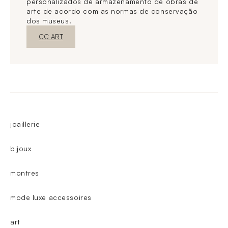
personalizados de armazenamento de obras de
arte de acordo com as normas de conservação
dos museus.
Nova janelaDescubra o
CC ART
joaillerie
bijoux
montres
mode luxe accessoires
art