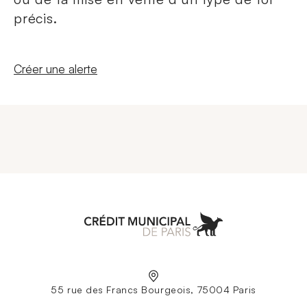
précis.
Nouvelle fenêtre
Créer une alerte
Aller à l'accueil
55 rue des Francs Bourgeois, 75004 Paris