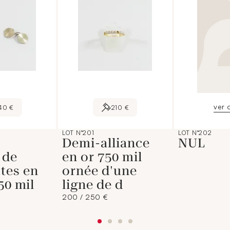
ver 
40 €
210 €
LOT N°201
LOT N°202
Demi-alliance
NUL
 de
en or 750 mil
tes en
ornée d'une
50 mil
ligne de d
200 / 250 €