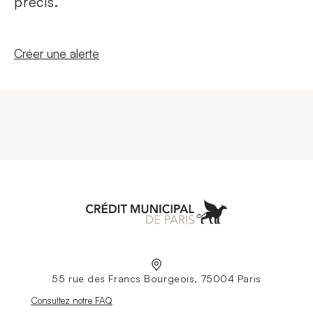
précis.
Nouvelle fenêtre
Créer une alerte
Aller à l'accueil
55 rue des Francs Bourgeois, 75004 Paris
Nouvelle fenêtre
Consultez notre FAQ