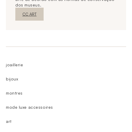
dos museus.
Nova janelaDescubra o
CC ART
joaillerie
bijoux
montres
mode luxe accessoires
art