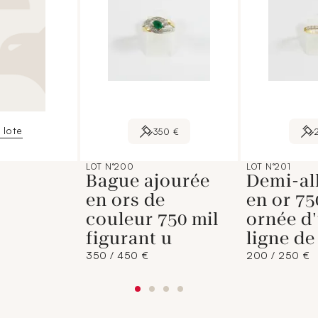
 lote
350 €
LOT N°200
LOT N°201
Bague ajourée
Demi-al
en ors de
en or 75
couleur 750 mil
ornée d
figurant u
ligne de
350 / 450 €
200 / 250 €