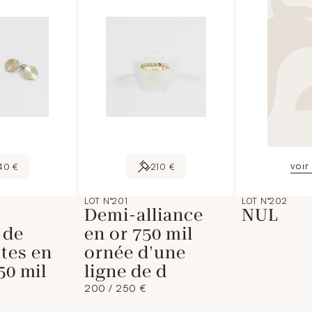
voir 
40 €
210 €
LOT N°201
LOT N°202
Demi-alliance
NUL
 de
en or 750 mil
tes en
ornée d'une
50 mil
ligne de d
200 / 250 €