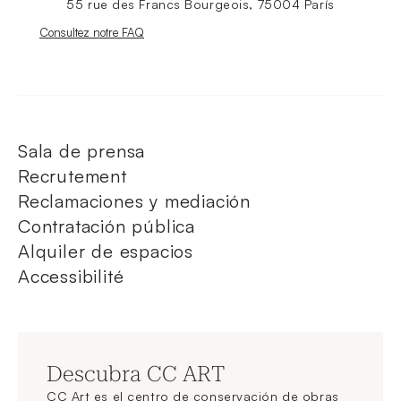
55 rue des Francs Bourgeois, 75004 París
Nouvelle fenêtre
Consultez notre FAQ
Sala de prensa
Recrutement
Reclamaciones y mediación
Contratación pública
Alquiler de espacios
Accessibilité
Descubra CC ART
CC Art es el centro de conservación de obras