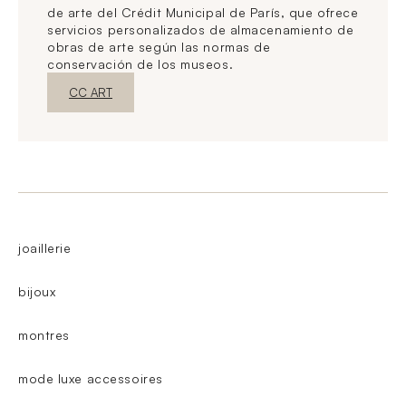
de arte del Crédit Municipal de París, que ofrece
servicios personalizados de almacenamiento de
obras de arte según las normas de
conservación de los museos.
Nueva ventanaDescubrir
CC ART
joaillerie
bijoux
montres
mode luxe accessoires