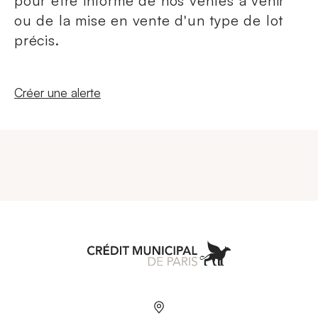
pour être informé de nos ventes à venir
ou de la mise en vente d'un type de lot
précis.
Nouvelle fenêtre
Créer une alerte
Aller à l'accueil