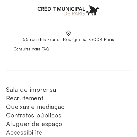
Aller à l'accueil
55 rue des Francs Bourgeois, 75004 Paris
Nouvelle fenêtre
Consultez notre FAQ
Sala de imprensa
Recrutement
Queixas e mediação
Contratos públicos
Aluguer de espaço
Accessibilité