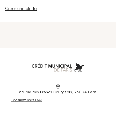
Nouvelle fenêtre
Créer une alerte
Aller à l'accueil
55 rue des Francs Bourgeois, 75004 Paris
Nouvelle fenêtre
Consultez notre FAQ