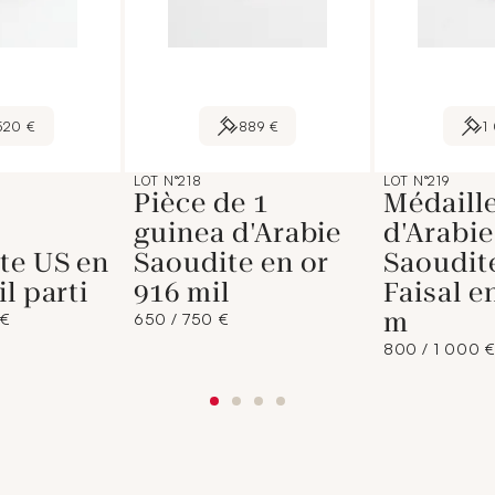
520 €
889 €
1
LOT N°218
LOT N°219
Pièce de 1
Médaill
s
guinea d'Arabie
d'Arabie
te US en
Saoudite en or
Saoudit
l parti
916 mil
Faisal e
m
 €
650 / 750 €
800 / 1 000 