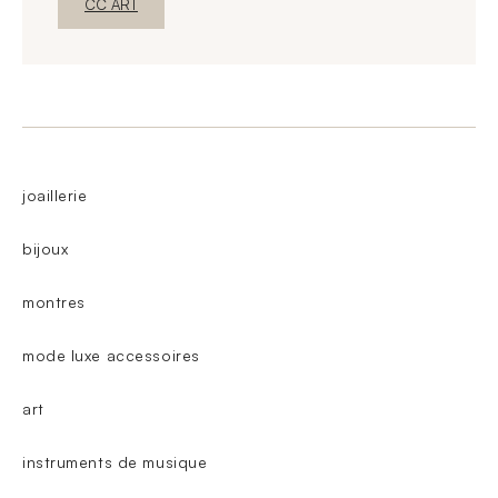
Nova janelaDescubra o
CC ART
joaillerie
bijoux
montres
mode luxe accessoires
art
instruments de musique