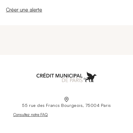
Nouvelle fenêtre
Créer une alerte
Aller à l'accueil
55 rue des Francs Bourgeois, 75004 Paris
Nouvelle fenêtre
Consultez notre FAQ