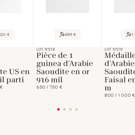
520 €
889 €
1
LOT N°218
LOT N°219
Pièce de 1
Médaill
s
guinea d'Arabie
d'Arabie
te US en
Saoudite en or
Saoudit
l parti
916 mil
Faisal e
m
 €
650 / 750 €
800 / 1 000 