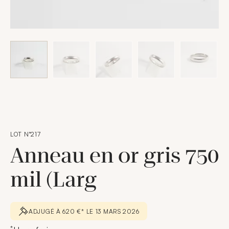
LOT N°217
Anneau en or gris 750
mil (Larg
ADJUGÉ À 620 €* LE 13 MARS 2026
*