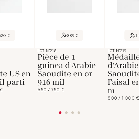
520 €
889 €
1
LOT N°218
LOT N°219
Pièce de 1
Médaill
s
guinea d'Arabie
d'Arabie
te US en
Saoudite en or
Saoudit
l parti
916 mil
Faisal e
m
 €
650 / 750 €
800 / 1 000 