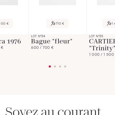
400 €
710 €
1
LOT N°34
LOT N°35
ca 1976
Bague "fleur"
CARTIE
"Trinity
 €
600 / 700 €
1 000 / 1 500
Soyez au courant