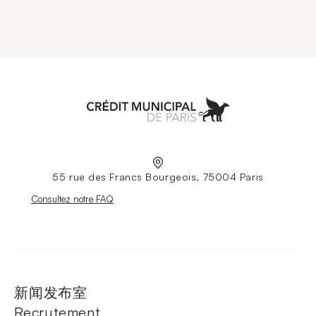
Aller à l'accueil
55 rue des Francs Bourgeois, 75004 Paris
Nouvelle fenêtre
Consultez notre FAQ
新闻发布室
Recrutement