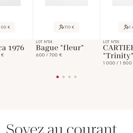
400 €
710 €
1
LOT N°34
LOT N°35
ca 1976
Bague "fleur"
CARTIE
"Trinity
 €
600 / 700 €
1 000 / 1 500
Soyez au courant