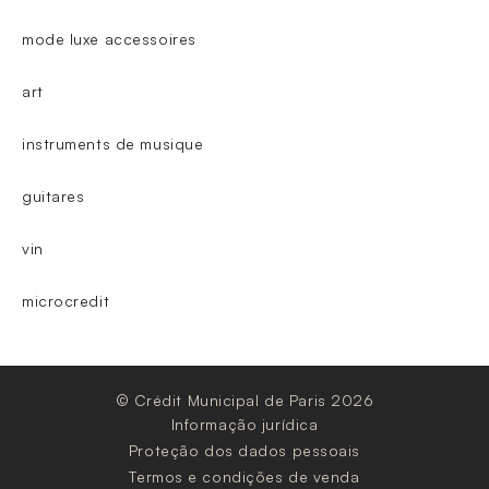
mode luxe accessoires
art
instruments de musique
guitares
vin
microcredit
© Crédit Municipal de Paris 2026
Informação jurídica
Proteção dos dados pessoais
Termos e condições de venda