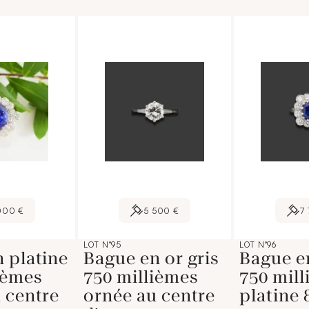
000 €
5 500 €
7
LOT N°95
LOT N°96
 platine
Bague en or gris
Bague en
ièmes
750 millièmes
750 mill
 centre
ornée au centre
platine 