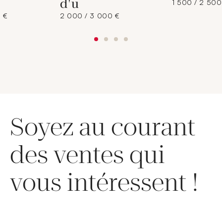
d'u
1 500 / 2 500
 €
2 000 / 3 000 €
Soyez au courant
des ventes qui
vous intéressent !