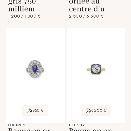
gris 750
ornée au
millièm
centre d'u
1 200 / 1 800 €
2 500 / 3 500 €
950 €
6 200 €
LOT N°115
LOT N°116
Bague en or
Bague en or