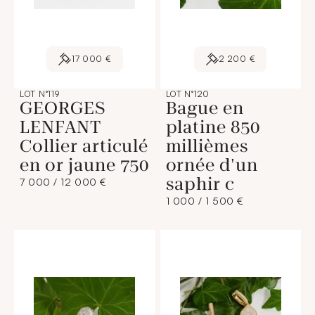
17 000 €
2 200 €
LOT N°119
LOT N°120
GEORGES
Bague en
LENFANT
platine 850
Collier articulé
millièmes
en or jaune 750
ornée d'un
saphir c
7 000 / 12 000 €
1 000 / 1 500 €