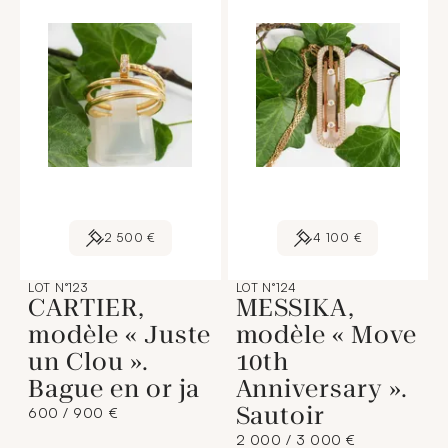
2 500 €
4 100 €
LOT N°123
LOT N°124
CARTIER,
MESSIKA,
modèle « Juste
modèle « Move
un Clou ».
10th
Bague en or ja
Anniversary ».
Sautoir
600 / 900 €
2 000 / 3 000 €