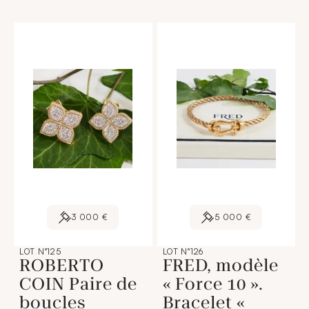
3 000 €
5 000 €
LOT N°125
LOT N°126
ROBERTO
FRED, modèle
COIN Paire de
« Force 10 ».
boucles
Bracelet «