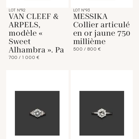
LOT N°92
LOT N°93
VAN CLEEF &
MESSIKA
ARPELS,
Collier articulé
modèle «
en or jaune 750
Sweet
millième
Alhambra ». Pa
500 / 800 €
700 / 1 000 €