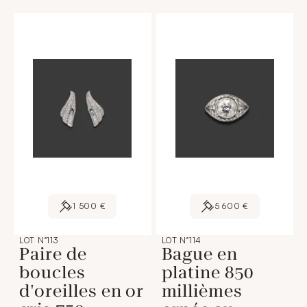
1 500 €
5 600 €
LOT N°113
LOT N°114
Paire de
Bague en
boucles
platine 850
d'oreilles en or
millièmes