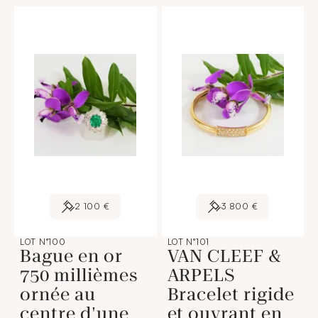
2 100 €
3 800 €
LOT N°100
LOT N°101
Bague en or
VAN CLEEF &
750 millièmes
ARPELS
ornée au
Bracelet rigide
centre d'une
et ouvrant en