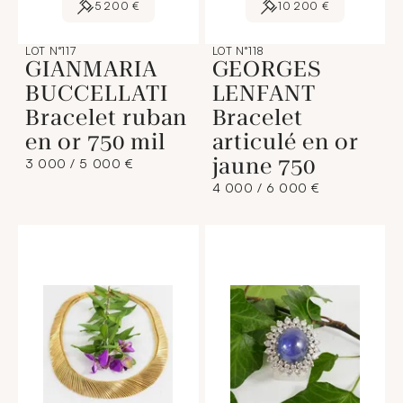
5 200 €
10 200 €
LOT N°117
LOT N°118
GIANMARIA
GEORGES
BUCCELLATI
LENFANT
Bracelet ruban
Bracelet
en or 750 mil
articulé en or
jaune 750
3 000 / 5 000 €
4 000 / 6 000 €