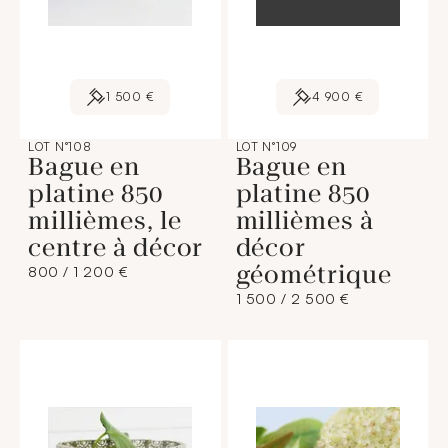
1 500 €
4 900 €
LOT N°108
LOT N°109
Bague en
Bague en
platine 850
platine 850
millièmes, le
millièmes à
centre à décor
décor
géométrique
800 / 1 200 €
1 500 / 2 500 €