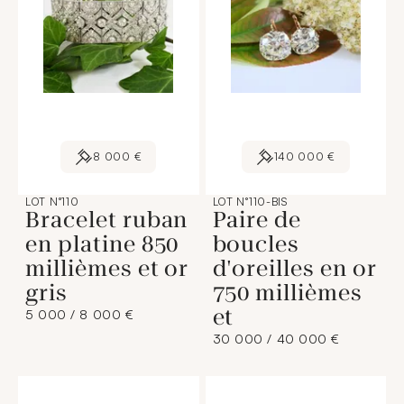
8 000 €
140 000 €
LOT N°110
LOT N°110-BIS
Bracelet ruban
Paire de
en platine 850
boucles
millièmes et or
d'oreilles en or
gris
750 millièmes
et
5 000 / 8 000 €
30 000 / 40 000 €