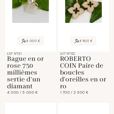
4 000 €
4 900 €
LOT N°121
LOT N°122
Bague en or
ROBERTO
rose 750
COIN Paire de
millièmes
boucles
sertie d'un
d'oreilles en or
diamant
ro
4 000 / 5 000 €
1 700 / 2 500 €