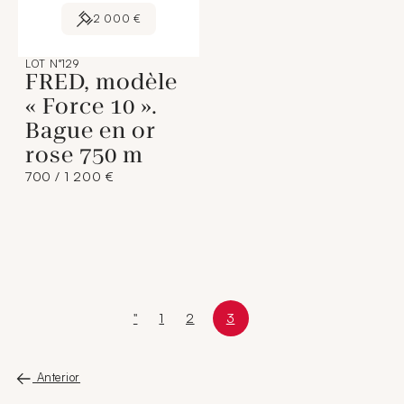
2 000 €
LOT N°129
FRED, modèle
« Force 10 ».
Bague en or
rose 750 m
700 / 1 200 €
"
1
2
3
Primeira página
Page
Page
Page 3 sur 3
Page courante
Anterior