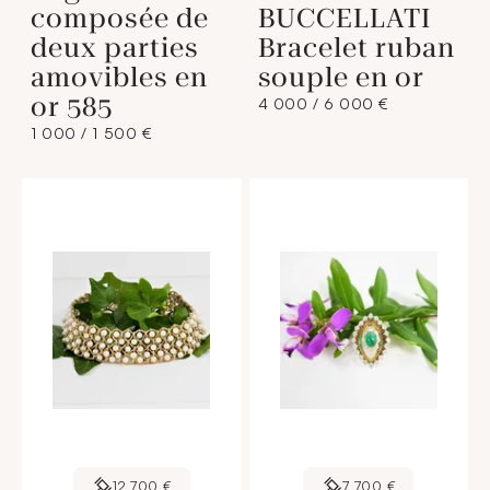
composée de
BUCCELLATI
deux parties
Bracelet ruban
amovibles en
souple en or
or 585
4 000 / 6 000 €
1 000 / 1 500 €
12 700 €
7 700 €