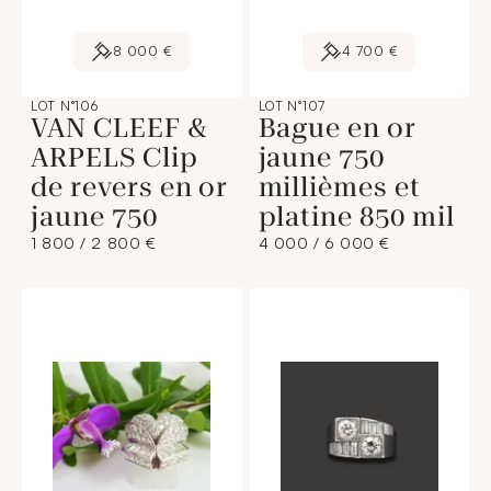
8 000 €
4 700 €
LOT N°106
LOT N°107
VAN CLEEF &
Bague en or
ARPELS Clip
jaune 750
de revers en or
millièmes et
jaune 750
platine 850 mil
1 800 / 2 800 €
4 000 / 6 000 €