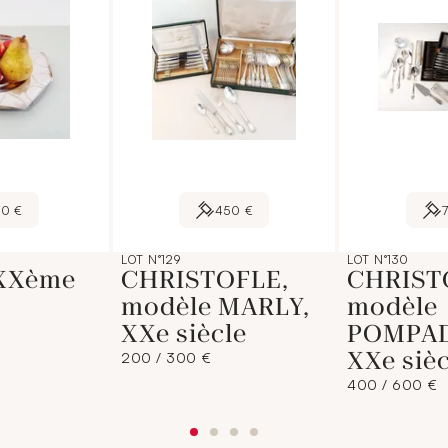
20 €
450 €
LOT N°129
LOT N°130
 XXème
CHRISTOFLE,
CHRIST
modèle MARLY,
modèle
XXe siècle
POMPA
XXe sièc
200 / 300 €
400 / 600 €