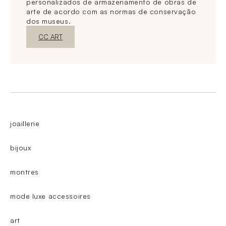
personalizados de armazenamento de obras de
arte de acordo com as normas de conservação
dos museus.
Nova janelaDescubra o
CC ART
joaillerie
bijoux
montres
mode luxe accessoires
art