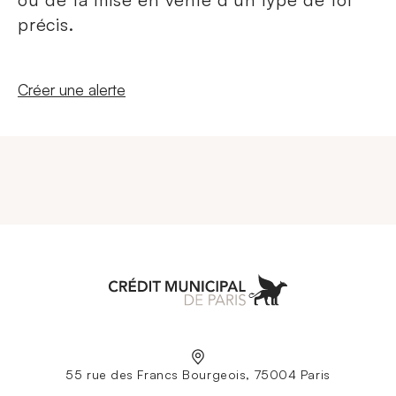
précis.
Nouvelle fenêtre
Créer une alerte
Aller à l'accueil
55 rue des Francs Bourgeois, 75004 Paris