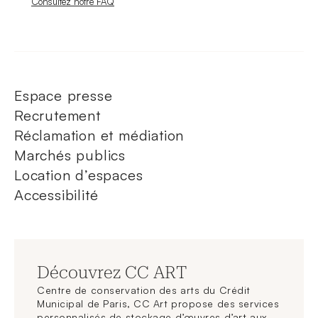
Nouvelle fenêtre
Consultez notre FAQ
Espace presse
Recrutement
Réclamation et médiation
Marchés publics
Location d’espaces
Accessibilité
Découvrez CC ART
Centre de conservation des arts du Crédit
Municipal de Paris, CC Art propose des services
personnalisés de stockage d’œuvres d’art aux