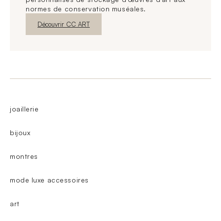
normes de conservation muséales.
Nouvelle fenêtre
Découvrir CC ART
joaillerie
bijoux
montres
mode luxe accessoires
art