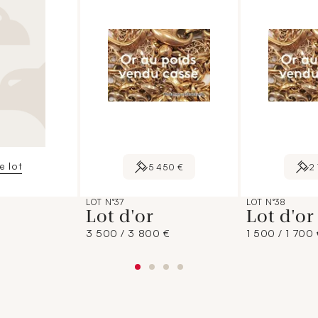
le lot
5 450 €
2
LOT N°37
LOT N°38
Lot d'or
Lot d'o
3 500 / 3 800 €
1 500 / 1 700