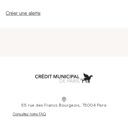
Nouvelle fenêtre
Créer une alerte
Aller à l'accueil
55 rue des Francs Bourgeois, 75004 Paris
Nouvelle fenêtre
Consultez notre FAQ